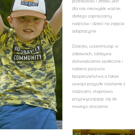
przedszkolu i żłobku jest
dla nas niezwykle ważne,
dlatego zapraszamy
rodziców i dzieci na zajęcia
adaptacyjne.
Dziecko, uczestnicząc w
zabawach, zdobywa
doświadczenia społeczne i
nabiera poczucia
bezpieczeństwa a także
oswaja przyszłe rozstanie z
rodzicami, stopniowo
przyzwyczajając się do
nowego otoczenia.