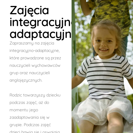
Zajęcia
integracyjno-
adaptacyjne
Zapraszamy na zajęcia
integracyjno-adaptacyjne,
które prowadzone są przez
nauczycieli wychowawców
grup oraz nauczycieli
anglojęzycznych.
Rodzic towarzyszy dziecku
podczas zajęć, aż do
momentu jego
zaadaptowania się w
grupie. Podczas zajęć
dzieci bawią się i oswajają