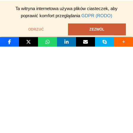
Ta witryna internetowa używa plików ciasteczek, aby
poprawić komfort przeglądania
GDPR (RODO)
ODRZUĆ
ZEZWÓL
S
D
O