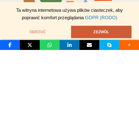
Ta witryna internetowa używa plików ciasteczek, aby
poprawić komfort przeglądania
GDPR (RODO)
ODRZUĆ
ZEZWÓL
© 2026 Złobek i Przedszkole Świat Dziecka. Wszystkie Prawa
Zastrzeżone.
Polityka Prywatności