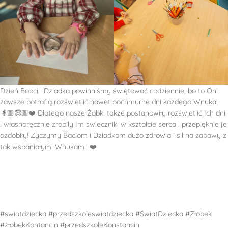
Dzień Babci i Dziadka powinniśmy świętować codziennie, bo to Oni
zawsze potrafią rozświetlić nawet pochmurne dni każdego Wnuka!
👵🏼🧓🏼❤️ Dlatego nasze Żabki także postanowiły rozświetlić Ich dni
i własnoręcznie zrobiły Im świeczniki w kształcie serca i przepięknie je
ozdobiły! Życzymy Baciom i Dziadkom dużo zdrowia i sił na zabawy z
tak wspaniałymi Wnukami! ❤️
#swiatdziecka #przedszkoleswiatdziecka #ŚwiatDziecka #Złobek
#żłobekKontancin #przedszkoleKonstancin