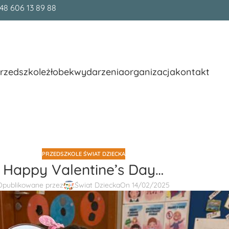
48 606 13 89 88
rzedszkole
żłobek
wydarzenia
organizacja
kontakt
PRZEDSZKOLE ŚWIAT DZIECKA
Happy Valentine’s Day…
Opublikowane przez
Świat Dziecka
On 14/02/2025