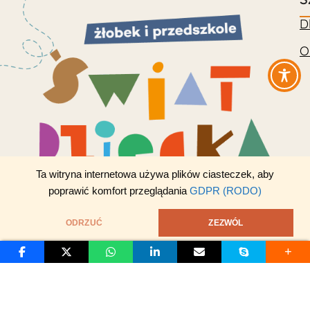
D
O
Ta witryna internetowa używa plików ciasteczek, aby
poprawić komfort przeglądania
GDPR (RODO)
ODRZUĆ
ZEZWÓL