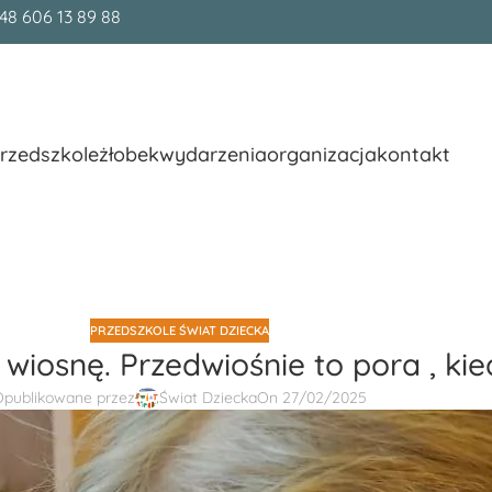
48 606 13 89 88
rzedszkole
żłobek
wydarzenia
organizacja
kontakt
PRZEDSZKOLE ŚWIAT DZIECKA
 wiosnę. Przedwiośnie to pora , kie
publikowane przez
Świat Dziecka
On 27/02/2025