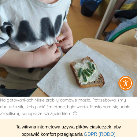
Na gotowankach Misie zrobiły domowe masło. Potrzebowaliśmy
duuuużo siły, żeby ubić śmietanę, było warto. Masło nam się udało.
Zrobiliśmy kanapki ze szczypiorkiem 🙂
Ta witryna internetowa używa plików ciasteczek, aby
poprawić komfort przeglądania
GDPR (RODO)