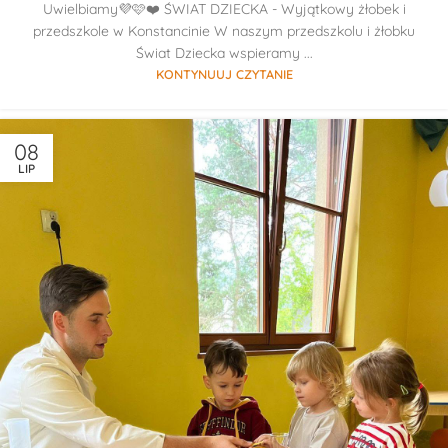
Uwielbiamy💜🩷❤️ ŚWIAT DZIECKA - Wyjątkowy żłobek i
przedszkole w Konstancinie W naszym przedszkolu i żłobku
Świat Dziecka wspieramy ...
KONTYNUUJ CZYTANIE
08
LIP