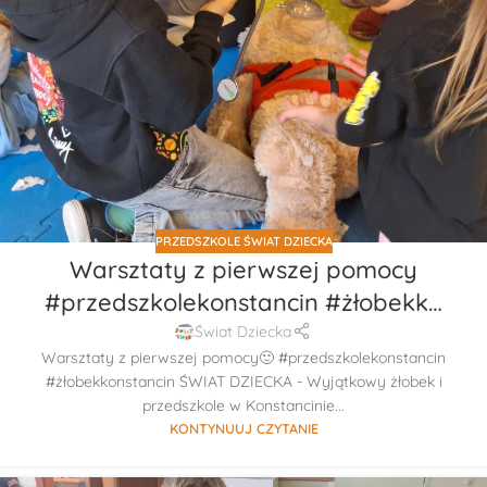
PRZEDSZKOLE ŚWIAT DZIECKA
Warsztaty z pierwszej pomocy
#przedszkolekonstancin #żłobekk…
Świat Dziecka
Warsztaty z pierwszej pomocy🙂 #przedszkolekonstancin
#żłobekkonstancin ŚWIAT DZIECKA - Wyjątkowy żłobek i
przedszkole w Konstancinie...
KONTYNUUJ CZYTANIE