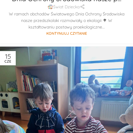
Świat Dziecka
W ramach obchodów Światowego Dnia Ochrony Środowiska
nasze przedszkolaki rozmawiały o ekologii 🌳 W
kształtowaniu postawy proekologiczne...
KONTYNUUJ CZYTANIE
15
CZE