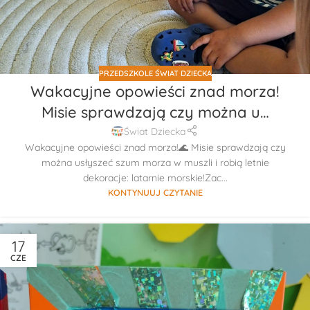
PRZEDSZKOLE ŚWIAT DZIECKA
Wakacyjne opowieści znad morza!
Misie sprawdzają czy można u…
Świat Dziecka
Wakacyjne opowieści znad morza!🌊 Misie sprawdzają czy
można usłyszeć szum morza w muszli i robią letnie
dekoracje: latarnie morskie!Zac...
KONTYNUUJ CZYTANIE
17
CZE