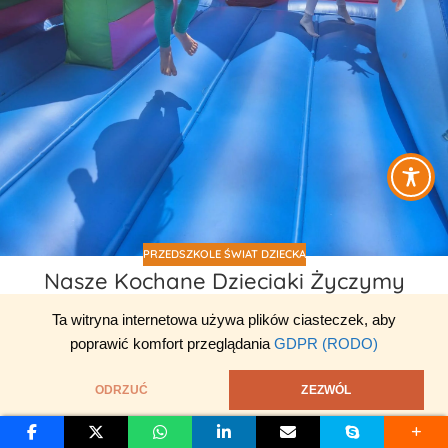
PRZEDSZKOLE ŚWIAT DZIECKA
Nasze Kochane Dzieciaki Życzymy
Wam, abyście zawsze pielęgn…
Ta witryna internetowa używa plików ciasteczek, aby
Świat Dziecka
poprawić komfort przeglądania
GDPR (RODO)
Nasze Kochane Dzieciaki 🩷 Życzymy Wam, abyście zawsze
pielęgnowały tę naturalną ciekawość, wrażliwość i
ODRZUĆ
ZEZWÓL
niepowtarzalność, którą macie w...
KONTYNUUJ CZYTANIE