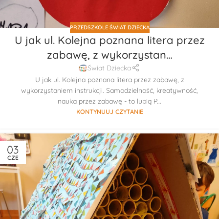
PRZEDSZKOLE ŚWIAT DZIECKA
U jak ul. Kolejna poznana litera przez
zabawę, z wykorzystan…
Świat Dziecka
U jak ul. Kolejna poznana litera przez zabawę, z
wykorzystaniem instrukcji. Samodzielność, kreatywność,
nauka przez zabawę - to lubią P...
KONTYNUUJ CZYTANIE
03
CZE