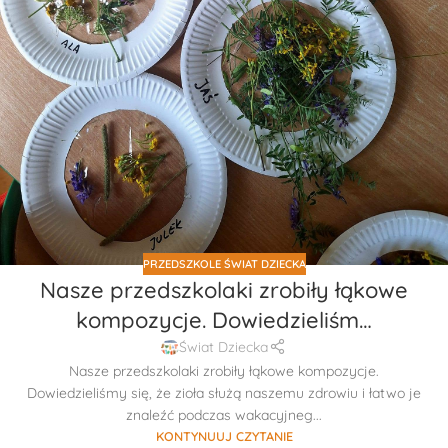
PRZEDSZKOLE ŚWIAT DZIECKA
Nasze przedszkolaki zrobiły łąkowe
kompozycje. Dowiedzieliśm…
Świat Dziecka
Nasze przedszkolaki zrobiły łąkowe kompozycje.
Dowiedzieliśmy się, że zioła służą naszemu zdrowiu i łatwo je
znaleźć podczas wakacyjneg...
KONTYNUUJ CZYTANIE