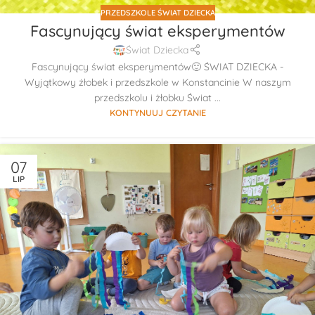
PRZEDSZKOLE ŚWIAT DZIECKA
Fascynujący świat eksperymentów
Świat Dziecka
Fascynujący świat eksperymentów🙂 ŚWIAT DZIECKA -
Wyjątkowy żłobek i przedszkole w Konstancinie W naszym
przedszkolu i żłobku Świat ...
KONTYNUUJ CZYTANIE
07
LIP