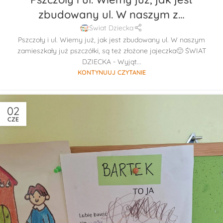
zbudowany ul. W naszym z…
Świat Dziecka
Pszczoły i ul. Wiemy już, jak jest zbudowany ul. W naszym
zamieszkały już pszczółki, są też złożone jajeczka🙂 ŚWIAT
DZIECKA - Wyjąt...
KONTYNUUJ CZYTANIE
02
CZE