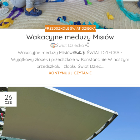
PRZEDSZKOLE ŚWIAT DZIECKA
Wakacyjne meduzy Misiów
Świat Dziecka
Wakacyjne meduzy Misiów🪼🌊☀️ ŚWIAT DZIECKA -
Wyjątkowy żłobek i przedszkole w Konstancinie W naszym
przedszkolu i żłobku Świat Dziec...
KONTYNUUJ CZYTANIE
26
CZE