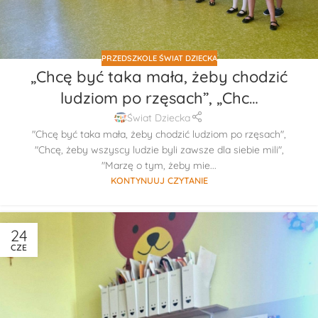
PRZEDSZKOLE ŚWIAT DZIECKA
„Chcę być taka mała, żeby chodzić
ludziom po rzęsach”, „Chc…
Świat Dziecka
"Chcę być taka mała, żeby chodzić ludziom po rzęsach",
"Chcę, żeby wszyscy ludzie byli zawsze dla siebie mili",
"Marzę o tym, żeby mie...
KONTYNUUJ CZYTANIE
24
CZE