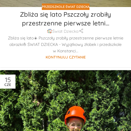
PRZEDSZKOLE ŚWIAT DZIECKA
Zbliża się lato Pszczoły zrobiły
przestrzenne pierwsze letni…
Świat Dziecka
Zbliża się lato☀️ Pszczoły zrobiły przestrzenne pierwsze letnie
obrazki⛵️ ŚWIAT DZIECKA - Wyjątkowy żłobek i przedszkole
w Konstanci...
KONTYNUUJ CZYTANIE
15
CZE