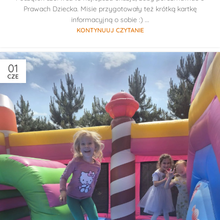
Prawach Dziecka. Misie przygotowały też krótką kartkę
informacyjną o sobie :) ...
KONTYNUUJ CZYTANIE
01
CZE