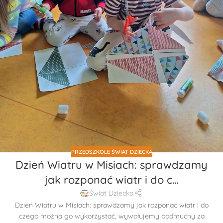
PRZEDSZKOLE ŚWIAT DZIECKA
Dzień Wiatru w Misiach: sprawdzamy
jak rozponać wiatr i do c…
Świat Dziecka
Dzień Wiatru w Misiach: sprawdzamy jak rozponać wiatr i do
czego można go wykorzystać, wywołujemy podmuchy za