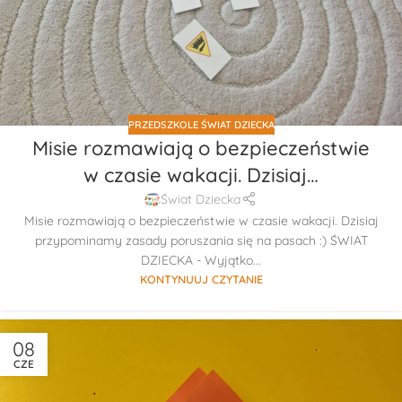
PRZEDSZKOLE ŚWIAT DZIECKA
Misie rozmawiają o bezpieczeństwie
w czasie wakacji. Dzisiaj…
Świat Dziecka
Misie rozmawiają o bezpieczeństwie w czasie wakacji. Dzisiaj
przypominamy zasady poruszania się na pasach :) ŚWIAT
DZIECKA - Wyjątko...
KONTYNUUJ CZYTANIE
08
CZE