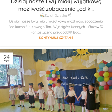
Dzisiaj nasze Lwy miały wyjątkową
możliwość zobaczenia „od k…
Świat Dziecka
Dzisiaj nasze Lwy miały wyjątkową możliwość zobaczenia
"od kuchni" kultowego Toru Wyścigów Konnych - Służew🙂
Fantastyczna przygoda🩷 Baa...
KONTYNUUJ CZYTANIE
24
CZE