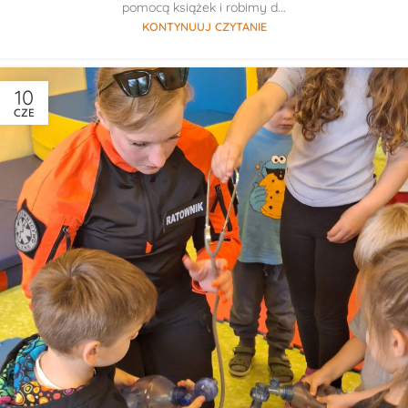
pomocą książek i robimy d...
KONTYNUUJ CZYTANIE
10
CZE