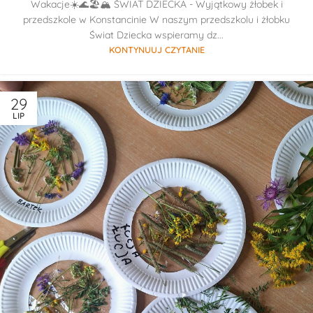
Wakacje☀️🌊🏖🏔 ŚWIAT DZIECKA - Wyjątkowy żłobek i
przedszkole w Konstancinie W naszym przedszkolu i żłobku
Świat Dziecka wspieramy dz...
KONTYNUUJ CZYTANIE
29
LIP