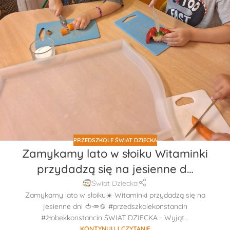
PRZEDSZKOLE ŚWIAT DZIECKA
Zamykamy lato w słoiku Witaminki
przydadzą się na jesienne d…
Świat Dziecka
Zamykamy lato w słoiku☀️ Witaminki przydadzą się na
jesienne dni 🍅🥕🫑 #przedszkolekonstancin
#żłobekkonstancin ŚWIAT DZIECKA - Wyjąt...
KONTYNUUJ CZYTANIE