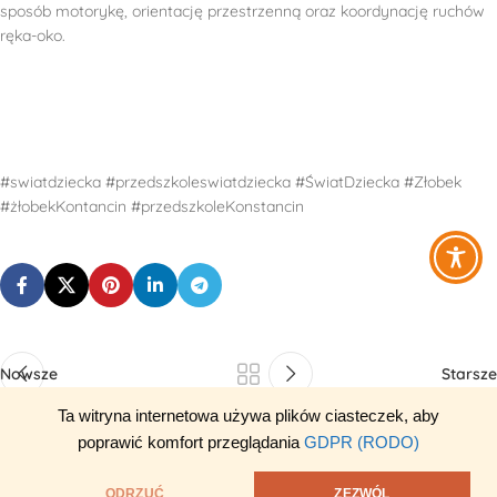
sposób motorykę, orientację przestrzenną oraz koordynację ruchów
ręka-oko.
#swiatdziecka #przedszkoleswiatdziecka #ŚwiatDziecka #Złobek
#żłobekKontancin #przedszkoleKonstancin
Nowsze
Starsze
Ta witryna internetowa używa plików ciasteczek, aby
poprawić komfort przeglądania
GDPR (RODO)
ODRZUĆ
ZEZWÓL