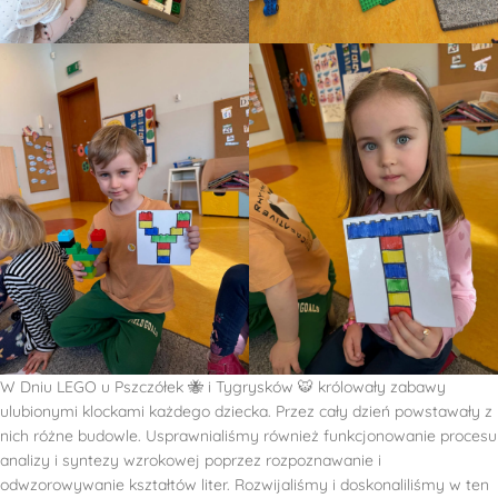
W Dniu LEGO u Pszczółek 🐝 i Tygrysków 🐯 królowały zabawy
ulubionymi klockami każdego dziecka. Przez cały dzień powstawały z
nich różne budowle. Usprawnialiśmy również funkcjonowanie procesu
analizy i syntezy wzrokowej poprzez rozpoznawanie i
odwzorowywanie kształtów liter. Rozwijaliśmy i doskonaliliśmy w ten