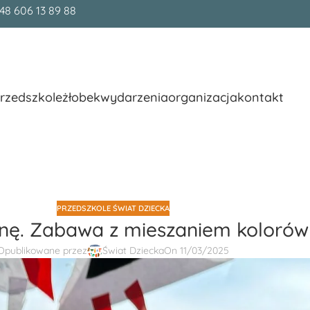
48 606 13 89 88
rzedszkole
żłobek
wydarzenia
organizacja
kontakt
PRZEDSZKOLE ŚWIAT DZIECKA
nę. Zabawa z mieszaniem kolorów 
Opublikowane przez
Świat Dziecka
On 11/03/2025