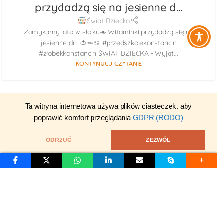
przydadzą się na jesienne d…
Świat Dziecka
Zamykamy lato w słoiku☀️ Witaminki przydadzą się na
jesienne dni 🍅🥕🫑 #przedszkolekonstancin
#żłobekkonstancin ŚWIAT DZIECKA - Wyjąt...
KONTYNUUJ CZYTANIE
Ta witryna internetowa używa plików ciasteczek, aby
poprawić komfort przeglądania
GDPR (RODO)
ODRZUĆ
ZEZWÓL