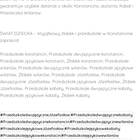
gwarantuje szybkie dotarcie z okolic Konstancina Jeziorna, Kabat i
Miasteczka Wilanów.
ŚWIAT DZIECKA – Wyjątkowy żłobek i przedszkole w Konstancinie
zaprasza!
Przedszkole konstancin, Przedszkole dwujęzyczne konstancin,
Przedszkole językowe konstacin, Żłobek konstancin, Przedszkole
wilanów, Przedszkole dwujęzyczne wilanów, Przedszkole językowe
wilanów, Żłobek wilanów, Przedszkole Józefosław, Przedszkole
dwujęzyczne Józefosław, Przedszkole językowe Józefosław, Żłobek
Józefosław, Przedszkole kabaty, Przedszkole dwujęzyczne kabaty,
Przedszkole językowe kabaty, Żłobek kabaty
#PrzedszkoledwujęzyczneJózefosław
#Przedszkoledwujęzycznekabaty
#Przedszkoledwujęzycznekonstancin
#Przedszkoledwujęzycznewilanów
#PrzedszkolejęzykoweJózefosław
#Przedszkolejęzykowekabaty
#Przedszkolejęzykowekonstacin
#Przedszkolejęzykowewilanów