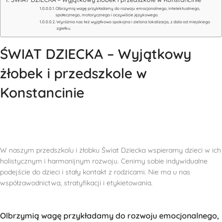
Olbrzymią wagę przykładamy do rozwoju emocjonalnego, intelektualnego,
społecznego, motorycznego i oczywiście językowego.
Wyróżnia nas też wyjątkowo spokojna i zielona lokalizacja, z dala od miejskiego
zgiełku.
ŚWIAT DZIECKA – Wyjątkowy
żłobek i przedszkole w
Konstancinie
W naszym przedszkolu i żłobku Świat Dziecka wspieramy dzieci w ich
holistycznym i harmonijnym rozwoju. Cenimy sobie indywidualne
podejście do dzieci i stały kontakt z rodzicami. Nie ma u nas
współzawodnictwa, stratyfikacji i etykietowania.
Olbrzymią wagę przykładamy do rozwoju emocjonalnego,