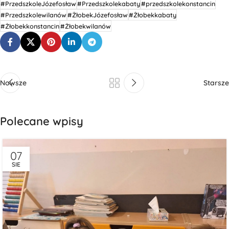
#PrzedszkoleJózefosław
#Przedszkolekabaty
#przedszkolekonstancin
#Przedszkolewilanów
#ŻłobekJózefosław
#Żłobekkabaty
#Żłobekkonstancin
#Żłobekwilanów
Nowsze
Starsze
Polecane wpisy
07
SIE