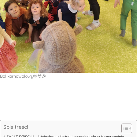
Bal karnawałowy🫶🎊🎉
Spis treści
ŚWIAT DZIECKA – Wyjątkowy żłobek i przedszkole w Konstancinie