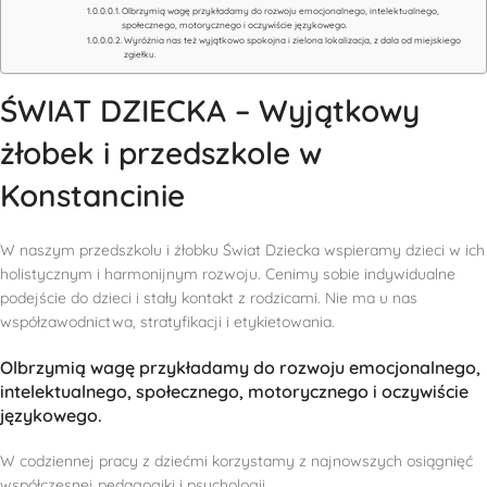
Olbrzymią wagę przykładamy do rozwoju emocjonalnego, intelektualnego,
społecznego, motorycznego i oczywiście językowego.
Wyróżnia nas też wyjątkowo spokojna i zielona lokalizacja, z dala od miejskiego
zgiełku.
ŚWIAT DZIECKA – Wyjątkowy
żłobek i przedszkole w
Konstancinie
W naszym przedszkolu i żłobku Świat Dziecka wspieramy dzieci w ich
holistycznym i harmonijnym rozwoju. Cenimy sobie indywidualne
podejście do dzieci i stały kontakt z rodzicami. Nie ma u nas
współzawodnictwa, stratyfikacji i etykietowania.
Olbrzymią wagę przykładamy do rozwoju emocjonalnego,
intelektualnego, społecznego, motorycznego i oczywiście
językowego.
W codziennej pracy z dziećmi korzystamy z najnowszych osiągnięć
współczesnej pedagogiki i psychologii.