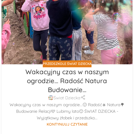
PRZEDSZKOLE ŚWIAT DZIECKA
Wakacyjny czas w naszym
ogrodzie… Radość Natura
Budowanie…
Świat Dziecka
Wakacyjny czas w naszym ogrodzie...🙂 Radość☀️ Natura🌳
Budowanie Relacji🩷 Lubimy lato🙂 ŚWIAT DZIECKA -
Wyjątkowy żłobek i przedszko...
KONTYNUUJ CZYTANIE