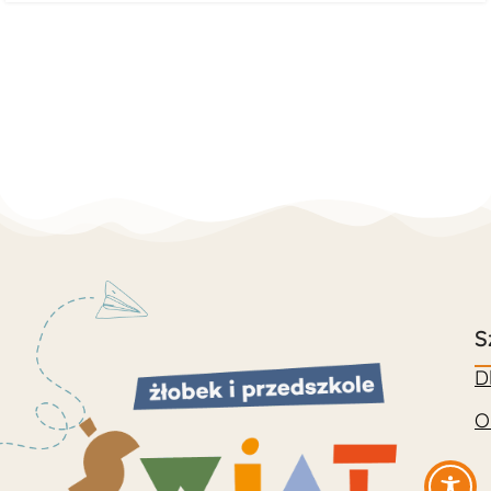
S
D
O