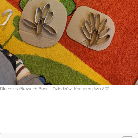
Dla pszczółkowych Babci i Dziadków. Kochamy Was! 🩷