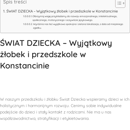
Spis treści
ŚWIAT DZIECKA – Wyjątkowy żłobek i przedszkole w Konstancinie
Olbrzymią wagę przykładamy do rozwoju emocjonalnego, intelektualnego,
społecznego, motorycznego i oczywiście językowego.
Wyróżnia nas też wyjątkowo spokojna i zielona lokalizacja, z dala od miejskiego
zgiełku.
ŚWIAT DZIECKA – Wyjątkowy
żłobek i przedszkole w
Konstancinie
W naszym przedszkolu i żłobku Świat Dziecka wspieramy dzieci w ich
holistycznym i harmonijnym rozwoju. Cenimy sobie indywidualne
podejście do dzieci i stały kontakt z rodzicami. Nie ma u nas
współzawodnictwa, stratyfikacji i etykietowania.