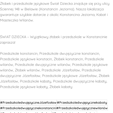
Żłobek i przedszkole językowe Świat Dziecka znajduje się przy ulicy
Ściennej 148 w Bielawie (Konstancin Jeziorna). Nasza lokalizacja
gwarantuje szybkie dotarcie z okolic Konstancina Jeziorna, Kabat i
Miasteczka Wilanów.
ŚWIAT DZIECKA – Wyjątkowy żłobek i przedszkole w Konstancinie
zaprasza!
Przedszkole konstancin, Przedszkole dwujęzyczne konstancin,
Przedszkole językowe konstacin, Żłobek konstancin, Przedszkole
wilanów, Przedszkole dwujęzyczne wilanów, Przedszkole językowe
wilanów, Żłobek wilanów, Przedszkole Józefosław, Przedszkole
dwujęzyczne Józefosław, Przedszkole językowe Józefosław, Żłobek
Józefosław, Przedszkole kabaty, Przedszkole dwujęzyczne kabaty,
Przedszkole językowe kabaty, Żłobek kabaty
#PrzedszkoledwujęzyczneJózefosław
#Przedszkoledwujęzycznekabaty
#Przedszkoledwujęzycznekonstancin
#Przedszkoledwujęzycznewilanów