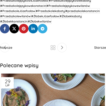
#PrzedszkolejęzykoweJózefosław
#Przedszkolejęzykowekabaty
#Przedszkolejęzykowekonstacin
#Przedszkolejęzykowewilanów
#PrzedszkoleJózefosław
#Przedszkolekabaty
#przedszkolekonstancin
#Przedszkolewilanów
#ŻłobekJózefosław
#Żłobekkabaty
#Żłobekkonstancin
#Żłobekwilanów
Nowsze
Starsze
Polecane wpisy
29
LIP