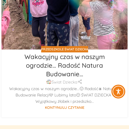
PRZEDSZKOLE ŚWIAT DZIECKA
Wakacyjny czas w naszym
ogrodzie… Radość Natura
Budowanie…
Świat Dziecka
Wakacyjny czas w naszym ogrodzie...🙂 Radość☀️ Natura🌳
Budowanie Relacji🩷 Lubimy lato🙂 ŚWIAT DZIECKA -
Wyjątkowy żłobek i przedszko...
KONTYNUUJ CZYTANIE