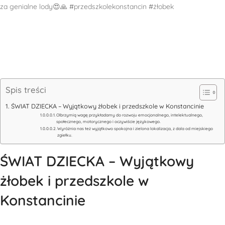
za genialne lody😍🙏 #przedszkolekonstancin #żłobek
Spis treści
ŚWIAT DZIECKA – Wyjątkowy żłobek i przedszkole w Konstancinie
Olbrzymią wagę przykładamy do rozwoju emocjonalnego, intelektualnego,
społecznego, motorycznego i oczywiście językowego.
Wyróżnia nas też wyjątkowo spokojna i zielona lokalizacja, z dala od miejskiego
zgiełku.
ŚWIAT DZIECKA – Wyjątkowy
żłobek i przedszkole w
Konstancinie