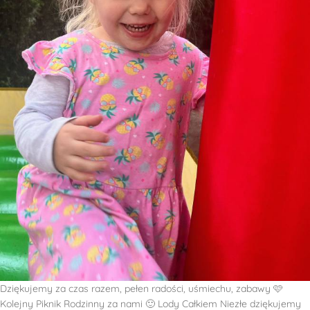
Dziękujemy za czas razem, pełen radości, uśmiechu, zabawy 🩷
Kolejny Piknik Rodzinny za nami 🙂 Lody Całkiem Niezłe dziękujemy