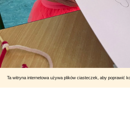
❤️🩷❤️
Ta witryna internetowa używa plików ciasteczek, aby poprawić k
#swiatdziecka #przedszkoleswiatdziecka #ŚwiatDziecka #Złobek #żł