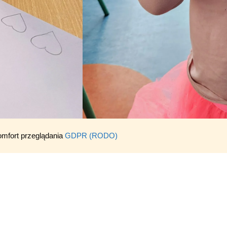
omfort przeglądania
GDPR (RODO)
obekKontancin #przedszkoleKonstancin