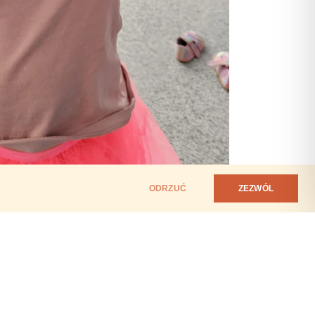
ODRZUĆ
ZEZWÓL