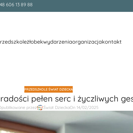
48 606 13 89 88
rzedszkole
żłobek
wydarzenia
organizacja
kontakt
PRZEDSZKOLE ŚWIAT DZIECKA
i radości pełen serc i życzliwych g
Opublikowane przez
Świat Dziecka
On 14/02/2025