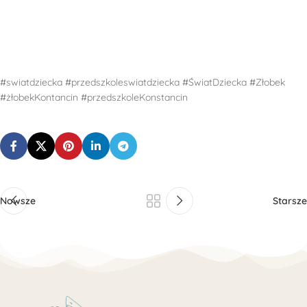
#swiatdziecka #przedszkoleswiatdziecka #ŚwiatDziecka #Złobek
#żłobekKontancin #przedszkoleKonstancin
Nowsze
Starsze