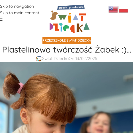
Skip to navigation
Skip to main content
PRZEDSZKOLE ŚWIAT DZIECKA
Plastelinowa twórczość Żabek :)…
Świat Dziecka
On 13/02/2025