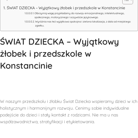
ŚWIAT DZIECKA – Wyjątkowy żłobek i przedszkole w Konstancinie
Olbrzymią wagę przykładamy do rozwoju emocjonalnego, intelektualnego,
społecznego, motorycznego i oczywiście językowego.
Wyróżnia nas też wyjątkowo spokojna i zielona lokalizacja, z dala od miejskiego
zgiełku.
ŚWIAT DZIECKA – Wyjątkowy
żłobek i przedszkole w
Konstancinie
W naszym przedszkolu i żłobku Świat Dziecka wspieramy dzieci w ich
holistycznym i harmonijnym rozwoju. Cenimy sobie indywidualne
podejście do dzieci i stały kontakt z rodzicami. Nie ma u nas
współzawodnictwa, stratyfikacji i etykietowania.