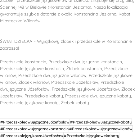
Żłobek i przedszkole językowe Świat Dziecka znajduje się przy ulicy
Ściennej 148 w Bielawie (Konstancin Jeziorna). Nasza lokalizacja
gwarantuje szybkie dotarcie z okolic Konstancina Jeziorna, Kabat i
Miasteczka Wilanów.
ŚWIAT DZIECKA – Wyjątkowy żłobek i przedszkole w Konstancinie
zaprasza!
Przedszkole konstancin, Przedszkole dwujęzyczne konstancin,
Przedszkole językowe konstacin, Żłobek konstancin, Przedszkole
wilanów, Przedszkole dwujęzyczne wilanów, Przedszkole językowe
wilanów, Żłobek wilanów, Przedszkole Józefosław, Przedszkole
dwujęzyczne Józefosław, Przedszkole językowe Józefosław, Żłobek
Józefosław, Przedszkole kabaty, Przedszkole dwujęzyczne kabaty,
Przedszkole językowe kabaty, Żłobek kabaty
#PrzedszkoledwujęzyczneJózefosław
#Przedszkoledwujęzycznekabaty
#Przedszkoledwujęzycznekonstancin
#Przedszkoledwujęzycznewilanów
#PrzedszkolejęzykoweJózefosław
#Przedszkolejęzykowekabaty