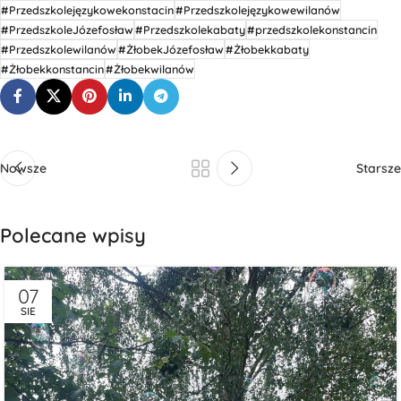
#Przedszkolejęzykowekonstacin
#Przedszkolejęzykowewilanów
#PrzedszkoleJózefosław
#Przedszkolekabaty
#przedszkolekonstancin
#Przedszkolewilanów
#ŻłobekJózefosław
#Żłobekkabaty
#Żłobekkonstancin
#Żłobekwilanów
Nowsze
Starsze
Polecane wpisy
07
SIE