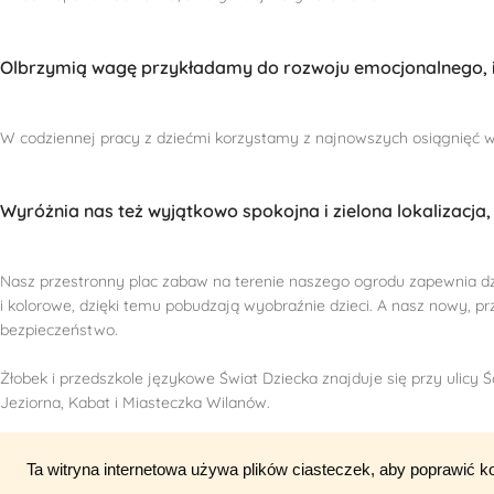
Olbrzymią wagę przykładamy do rozwoju emocjonalnego, in
W codziennej pracy z dziećmi korzystamy z najnowszych osiągnięć ws
Wyróżnia nas też wyjątkowo spokojna i zielona lokalizacja, 
Nasz przestronny plac zabaw na terenie naszego ogrodu zapewnia d
i kolorowe, dzięki temu pobudzają wyobraźnie dzieci. A nasz nowy, p
bezpieczeństwo.
Żłobek i przedszkole językowe Świat Dziecka znajduje się przy ulicy Ś
Jeziorna, Kabat i Miasteczka Wilanów.
Ta witryna internetowa używa plików ciasteczek, aby poprawić k
ŚWIAT DZIECKA – Wyjątkowy żłobek i przedszkole w Konstancinie za