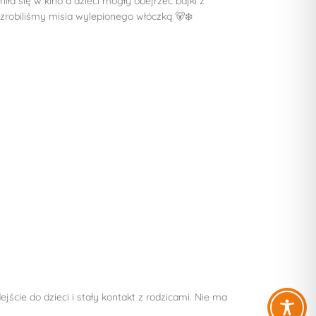
ła się w kino a dzieci mogły obejrzeć bajki z
zrobiliśmy misia wylepionego włóczką 🐻‍❄️
cie do dzieci i stały kontakt z rodzicami. Nie ma