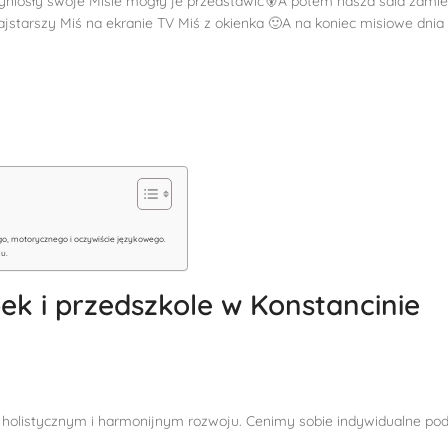
zyniosły swoje Misie mogły je przedstawić🐻A potem nasza sala zamieni
ajstarszy Miś na ekranie TV Miś z okienka 🙂A na koniec misiowe dnia 
o, motorycznego i oczywiście językowego.
ku.
k i przedszkole w Konstancinie
holistycznym i harmonijnym rozwoju. Cenimy sobie indywidualne podejś