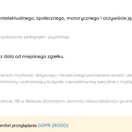
telektualnego, społecznego, motorycznego i oczywiście j
półczesnej pedagogiki i psychologii.
z dala od miejskiego zgiełku.
zieciom możliwość aktywnego i bezpiecznego poznawania świata i do
rzestronny i wolnostojący budynek, zaprojektowany specjalnie z myślą
ciennej 148 w Bielawie (Konstancin Jeziorna). Nasza lokalizacja gwara
omfort przeglądania
GDPR (RODO)
prasza!