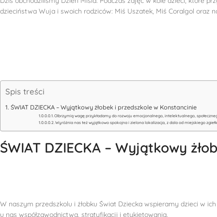
Dziś obchodziliśmy Dzień Misia. Podczas zajęć w kole dzieci, które pr
dzieciństwa Wuja i swoich rodziców: Miś Uszatek, Miś Coralgol oraz n
Spis treści
ŚWIAT DZIECKA – Wyjątkowy żłobek i przedszkole w Konstancinie
Olbrzymią wagę przykładamy do rozwoju emocjonalnego, intelektualnego, społeczneg
Wyróżnia nas też wyjątkowo spokojna i zielona lokalizacja, z dala od miejskiego zgieł
ŚWIAT DZIECKA – Wyjątkowy żłobe
W naszym przedszkolu i żłobku Świat Dziecka wspieramy dzieci w ich 
u nas współzawodnictwa, stratyfikacji i etykietowania.