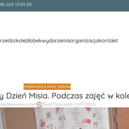
48 606 13 89 88
rzedszkole
żłobek
wydarzenia
organizacja
kontakt
PRZEDSZKOLE ŚWIAT DZIECKA
y Dzień Misia. Podczas zajęć w kole
Opublikowane przez
Świat Dziecka
On 27/11/2025