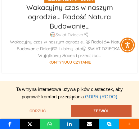
Wakacyjny czas w naszym
ogrodzie… Radość Natura
Budowanie…
Świat Dziecka
Wakacyjny czas w naszym ogrodzie...🙂 Radość☀️ Natura🌳
Budowanie Relacji🩷 Lubimy lato🙂 ŚWIAT DZIECKA -
Wyjątkowy żłobek i przedszko...
KONTYNUUJ CZYTANIE
Ta witryna internetowa używa plików ciasteczek, aby
poprawić komfort przeglądania
GDPR (RODO)
ODRZUĆ
ZEZWÓL