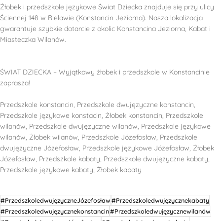
Żłobek i przedszkole językowe Świat Dziecka znajduje się przy ulicy
Ściennej 148 w Bielawie (Konstancin Jeziorna). Nasza lokalizacja
gwarantuje szybkie dotarcie z okolic Konstancina Jeziorna, Kabat i
Miasteczka Wilanów.
ŚWIAT DZIECKA – Wyjątkowy żłobek i przedszkole w Konstancinie
zaprasza!
Przedszkole konstancin, Przedszkole dwujęzyczne konstancin,
Przedszkole językowe konstacin, Żłobek konstancin, Przedszkole
wilanów, Przedszkole dwujęzyczne wilanów, Przedszkole językowe
wilanów, Żłobek wilanów, Przedszkole Józefosław, Przedszkole
dwujęzyczne Józefosław, Przedszkole językowe Józefosław, Żłobek
Józefosław, Przedszkole kabaty, Przedszkole dwujęzyczne kabaty,
Przedszkole językowe kabaty, Żłobek kabaty
#PrzedszkoledwujęzyczneJózefosław
#Przedszkoledwujęzycznekabaty
#Przedszkoledwujęzycznekonstancin
#Przedszkoledwujęzycznewilanów