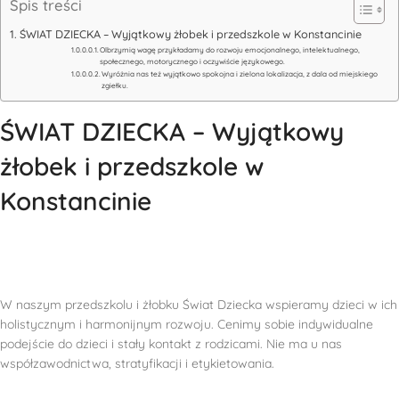
Spis treści
ŚWIAT DZIECKA – Wyjątkowy żłobek i przedszkole w Konstancinie
Olbrzymią wagę przykładamy do rozwoju emocjonalnego, intelektualnego,
społecznego, motorycznego i oczywiście językowego.
Wyróżnia nas też wyjątkowo spokojna i zielona lokalizacja, z dala od miejskiego
zgiełku.
ŚWIAT DZIECKA – Wyjątkowy
żłobek i przedszkole w
Konstancinie
W naszym przedszkolu i żłobku Świat Dziecka wspieramy dzieci w ich
holistycznym i harmonijnym rozwoju. Cenimy sobie indywidualne
podejście do dzieci i stały kontakt z rodzicami. Nie ma u nas
współzawodnictwa, stratyfikacji i etykietowania.