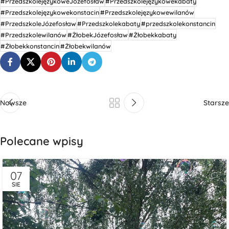
#PrzedszkolejęzykoweJózefosław
#Przedszkolejęzykowekabaty
#Przedszkolejęzykowekonstacin
#Przedszkolejęzykowewilanów
#PrzedszkoleJózefosław
#Przedszkolekabaty
#przedszkolekonstancin
#Przedszkolewilanów
#ŻłobekJózefosław
#Żłobekkabaty
#Żłobekkonstancin
#Żłobekwilanów
Nowsze
Starsze
Polecane wpisy
07
SIE