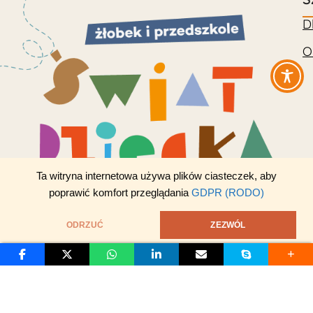
D
O
Ta witryna internetowa używa plików ciasteczek, aby
poprawić komfort przeglądania
GDPR (RODO)
ODRZUĆ
ZEZWÓL