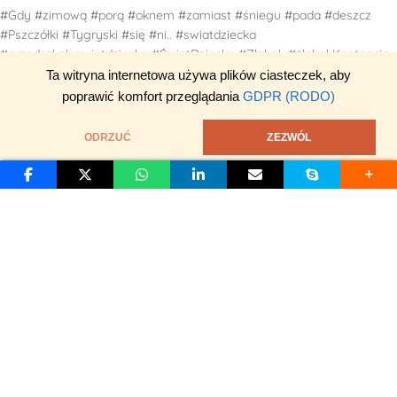
#Gdy #zimową #porą #oknem #zamiast #śniegu #pada #deszcz
#Pszczółki #Tygryski #się #ni.. #swiatdziecka
#przedszkoleswiatdziecka #ŚwiatDziecka #Złobek #żłobekKontancin
#przedszkoleKonstancin
Ta witryna internetowa używa plików ciasteczek, aby
poprawić komfort przeglądania
GDPR (RODO)
ODRZUĆ
ZEZWÓL
Nowsze
Starsze
S