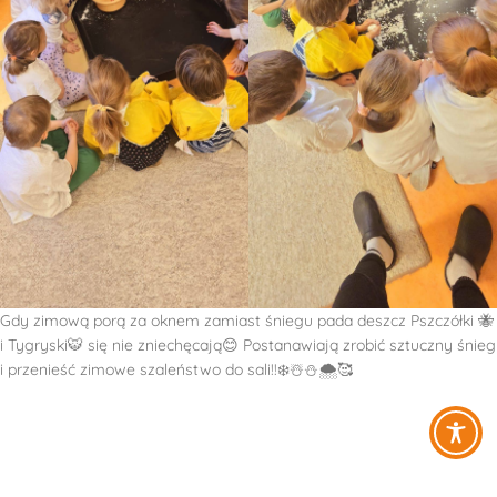
Gdy zimową porą za oknem zamiast śniegu pada deszcz Pszczółki 🐝
i Tygryski🐯 się nie zniechęcają😊 Postanawiają zrobić sztuczny śnieg
i przenieść zimowe szaleństwo do sali!!❄️☃️⛄️🌨🥰