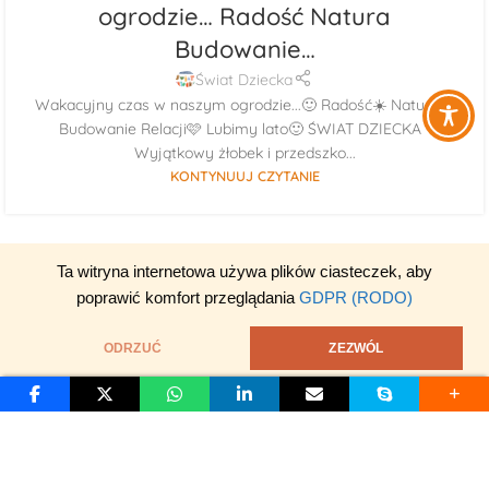
ogrodzie… Radość Natura
Budowanie…
Świat Dziecka
Wakacyjny czas w naszym ogrodzie...🙂 Radość☀️ Natura🌳
Budowanie Relacji🩷 Lubimy lato🙂 ŚWIAT DZIECKA -
Wyjątkowy żłobek i przedszko...
KONTYNUUJ CZYTANIE
Ta witryna internetowa używa plików ciasteczek, aby
poprawić komfort przeglądania
GDPR (RODO)
ODRZUĆ
ZEZWÓL