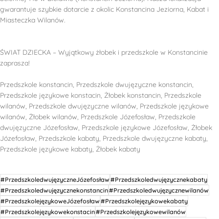
gwarantuje szybkie dotarcie z okolic Konstancina Jeziorna, Kabat i
Miasteczka Wilanów.
ŚWIAT DZIECKA – Wyjątkowy żłobek i przedszkole w Konstancinie
zaprasza!
Przedszkole konstancin, Przedszkole dwujęzyczne konstancin,
Przedszkole językowe konstacin, Żłobek konstancin, Przedszkole
wilanów, Przedszkole dwujęzyczne wilanów, Przedszkole językowe
wilanów, Żłobek wilanów, Przedszkole Józefosław, Przedszkole
dwujęzyczne Józefosław, Przedszkole językowe Józefosław, Żłobek
Józefosław, Przedszkole kabaty, Przedszkole dwujęzyczne kabaty,
Przedszkole językowe kabaty, Żłobek kabaty
#PrzedszkoledwujęzyczneJózefosław
#Przedszkoledwujęzycznekabaty
#Przedszkoledwujęzycznekonstancin
#Przedszkoledwujęzycznewilanów
#PrzedszkolejęzykoweJózefosław
#Przedszkolejęzykowekabaty
#Przedszkolejęzykowekonstacin
#Przedszkolejęzykowewilanów