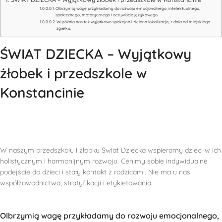
Olbrzymią wagę przykładamy do rozwoju emocjonalnego, intelektualnego,
społecznego, motorycznego i oczywiście językowego.
Wyróżnia nas też wyjątkowo spokojna i zielona lokalizacja, z dala od miejskiego
zgiełku.
ŚWIAT DZIECKA – Wyjątkowy
żłobek i przedszkole w
Konstancinie
W naszym przedszkolu i żłobku Świat Dziecka wspieramy dzieci w ich
holistycznym i harmonijnym rozwoju. Cenimy sobie indywidualne
podejście do dzieci i stały kontakt z rodzicami. Nie ma u nas
współzawodnictwa, stratyfikacji i etykietowania.
Olbrzymią wagę przykładamy do rozwoju emocjonalnego,