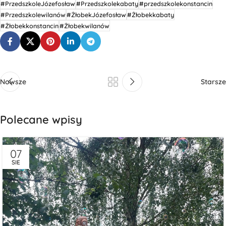
#PrzedszkoleJózefosław
#Przedszkolekabaty
#przedszkolekonstancin
#Przedszkolewilanów
#ŻłobekJózefosław
#Żłobekkabaty
#Żłobekkonstancin
#Żłobekwilanów
Nowsze
Starsze
Polecane wpisy
07
SIE