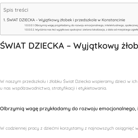
Spis treści
ŚWIAT DZIECKA – Wyjątkowy żłobek i przedszkole w Konstancinie
Olbrzymią wagę przykładamy do rozwoju emocjonalnego, intelektualnego, społeczneg
Wyróżnia nas też wyjątkowo spokojna i zielona lokalizacja, z dala od miejskiego zgieł
ŚWIAT DZIECKA – Wyjątkowy żłobe
W naszym przedszkolu i żłobku Świat Dziecka wspieramy dzieci w ich 
u nas współzawodnictwa, stratyfikacji i etykietowania.
Olbrzymią wagę przykładamy do rozwoju emocjonalnego, in
W codziennej pracy z dziećmi korzystamy z najnowszych osiągnięć ws