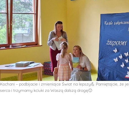
Kochani – podbijacie i zmieniajce Świat na lepszy💪 Pamiętajcie, że 
serca i trzymamy kciuki za Waszą dalszą drogę🙂