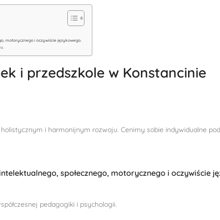
o, motorycznego i oczywiście językowego.
ku.
k i przedszkole w Konstancinie
holistycznym i harmonijnym rozwoju. Cenimy sobie indywidualne podejś
telektualnego, społecznego, motorycznego i oczywiście j
półczesnej pedagogiki i psychologii.