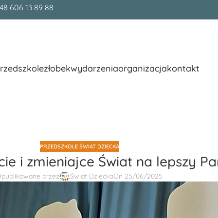
48 606 13 89 88
rzedszkole
żłobek
wydarzenia
organizacja
kontakt
PRZEDSZKOLE ŚWIAT DZIECKA
ie i zmieniajce Świat na lepszy Pa
publikowane przez
Świat Dziecka
On 25/06/2025