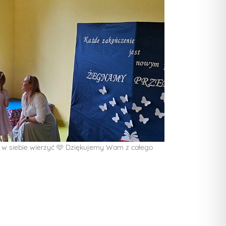
cno w siebie wierzyć 🩷 Dziękujemy Wam z całego