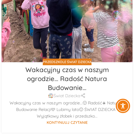
PRZEDSZKOLE ŚWIAT DZIECKA
Wakacyjny czas w naszym
ogrodzie… Radość Natura
Budowanie…
Świat Dziecka
Wakacyjny czas w naszym ogrodzie...🙂 Radość☀️ Natura🌳
Budowanie Relacji🩷 Lubimy lato🙂 ŚWIAT DZIECKA -
Wyjątkowy żłobek i przedszko...
KONTYNUUJ CZYTANIE