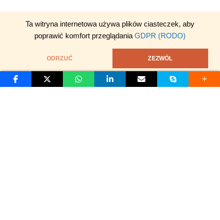
Ta witryna internetowa używa plików ciasteczek, aby
poprawić komfort przeglądania
GDPR (RODO)
ODRZUĆ
ZEZWÓL
S
D
O