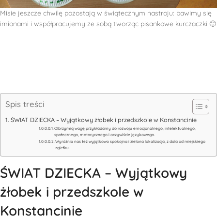
Misie jeszcze chwilę pozostają w świątecznym nastroju: bawimy się
imionami i współpracujemy ze sobą tworząc pisankowe kurczaczki 🙂
Spis treści
ŚWIAT DZIECKA – Wyjątkowy żłobek i przedszkole w Konstancinie
Olbrzymią wagę przykładamy do rozwoju emocjonalnego, intelektualnego,
społecznego, motorycznego i oczywiście językowego.
Wyróżnia nas też wyjątkowo spokojna i zielona lokalizacja, z dala od miejskiego
zgiełku.
ŚWIAT DZIECKA – Wyjątkowy
żłobek i przedszkole w
Konstancinie