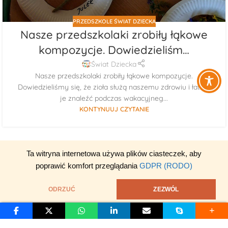
PRZEDSZKOLE ŚWIAT DZIECKA
Nasze przedszkolaki zrobiły łąkowe
kompozycje. Dowiedzieliśm…
Świat Dziecka
Nasze przedszkolaki zrobiły łąkowe kompozycje.
Dowiedzieliśmy się, że zioła służą naszemu zdrowiu i łatwo
je znaleźć podczas wakacyjneg...
KONTYNUUJ CZYTANIE
Ta witryna internetowa używa plików ciasteczek, aby
poprawić komfort przeglądania
GDPR (RODO)
ODRZUĆ
ZEZWÓL