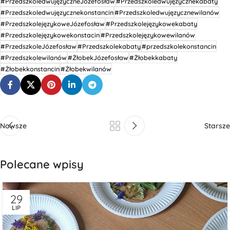
#PrzedszkoledwujęzyczneJózefosław
#Przedszkoledwujęzycznekabaty
#Przedszkoledwujęzycznekonstancin
#Przedszkoledwujęzycznewilanów
#PrzedszkolejęzykoweJózefosław
#Przedszkolejęzykowekabaty
#Przedszkolejęzykowekonstacin
#Przedszkolejęzykowewilanów
#PrzedszkoleJózefosław
#Przedszkolekabaty
#przedszkolekonstancin
#Przedszkolewilanów
#ŻłobekJózefosław
#Żłobekkabaty
#Żłobekkonstancin
#Żłobekwilanów
Nowsze
Starsze
Polecane wpisy
29
LIP