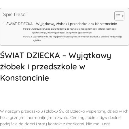
Spis treści
ŚWIAT DZIECKA – Wyjątkowy żłobek i przedszkole w Konstancinie
Olbrzymią wagę przykładamy do rozwoju emocjonalnego, intelektualnego,
społecznego, motorycznego i oczywiście językowego.
Wyróżnia nas też wyjątkowo spokojna i zielona lokalizacja, z dala od miejskiego
zgiełku.
ŚWIAT DZIECKA – Wyjątkowy
żłobek i przedszkole w
Konstancinie
W naszym przedszkolu i żłobku Świat Dziecka wspieramy dzieci w ich
holistycznym i harmonijnym rozwoju. Cenimy sobie indywidualne
podejście do dzieci i stały kontakt z rodzicami. Nie ma u nas