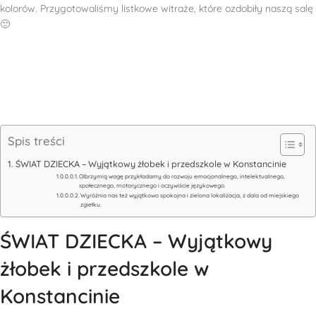
kolorów. Przygotowaliśmy listkowe witraże, które ozdobiły naszą salę
🙂
Spis treści
ŚWIAT DZIECKA – Wyjątkowy żłobek i przedszkole w Konstancinie
Olbrzymią wagę przykładamy do rozwoju emocjonalnego, intelektualnego,
społecznego, motorycznego i oczywiście językowego.
Wyróżnia nas też wyjątkowo spokojna i zielona lokalizacja, z dala od miejskiego
zgiełku.
ŚWIAT DZIECKA – Wyjątkowy
żłobek i przedszkole w
Konstancinie