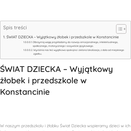
Spis treści
ŚWIAT DZIECKA – Wyjątkowy żłobek i przedszkole w Konstancinie
Olbrzymią wagę przykładamy do rozwoju emocjonalnego, intelektualnego,
społecznego, motorycznego i oczywiście językowego.
Wyróżnia nas też wyjątkowo spokojna i zielona lokalizacja, z dala od miejskiego
zgiełku.
ŚWIAT DZIECKA – Wyjątkowy
żłobek i przedszkole w
Konstancinie
W naszym przedszkolu i żłobku Świat Dziecka wspieramy dzieci w ich