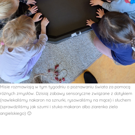
Misie rozmawiają w tym tygodniu o poznawaniu świata za pomocą
różnych zmysłów. Dzisiaj zabawy sensoryczne związane z dotykiem
(nawlekaliśmy nakaron na sznurki, rysowaliśmy na mące) i słuchem
(sprawdziliśmy jak szumi i stuka makaron albo ziarenka ziela
angielskiego) 🙂