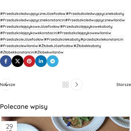
#PrzedszkoledwujęzyczneJózefosław
#Przedszkoledwujęzycznekabaty
#Przedszkoledwujęzycznekonstancin
#Przedszkoledwujęzycznewilanów
#PrzedszkolejęzykoweJózefosław
#Przedszkolejęzykowekabaty
#Przedszkolejęzykowekonstacin
#Przedszkolejęzykowewilanów
#PrzedszkoleJózefosław
#Przedszkolekabaty
#przedszkolekonstancin
#Przedszkolewilanów
#ŻłobekJózefosław
#Żłobekkabaty
#Żłobekkonstancin
#Żłobekwilanów
Nowsze
Starsze
Polecane wpisy
29