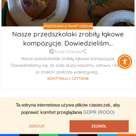
PRZEDSZKOLE ŚWIAT DZIECKA
Nasze przedszkolaki zrobiły łąkowe
kompozycje. Dowiedzieliśm…
Świat Dziecka
Nasze przedszkolaki zrobiły łąkowe kompozycje.
Dowiedzieliśmy się, że zioła służą naszemu zdrowiu i łatwo
je znaleźć podczas wakacyjneg...
KONTYNUUJ CZYTANIE
Ta witryna internetowa używa plików ciasteczek, aby
poprawić komfort przeglądania
GDPR (RODO)
ODRZUĆ
ZEZWÓL