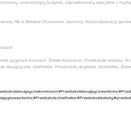
rzestronny i wolnostojący budynek, zaprojektowany specjalnie z myślą
ciennej 148 w Bielawie (Konstancin Jeziorna). Nasza lokalizacja gwara
prasza!
zkole językowe konstacin, Żłobek konstancin, Przedszkole wilanów, P
ole dwujęzyczne Józefosław, Przedszkole językowe Józefosław, Żłobe
zedszkoledwujęzycznekonstancin
#Przedszkoledwujęzycznewilanów
#Przed
lejęzykowewilanów
#PrzedszkoleJózefosław
#Przedszkolekabaty
#przedsz