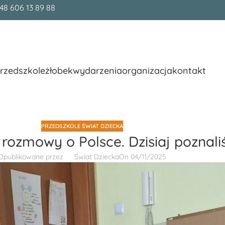
48 606 13 89 88
rzedszkole
żłobek
wydarzenia
organizacja
kontakt
PRZEDSZKOLE ŚWIAT DZIECKA
 rozmowy o Polsce. Dzisiaj poznal
Opublikowane przez
Świat Dziecka
On 04/11/2025