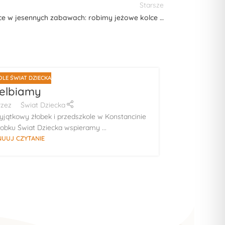
Starsze
ęce w jesennych zabawach: robimy jeżowe kolce …
LE ŚWIAT DZIECKA
08
elbiamy
LIP
rzez
Świat Dziecka
ątkowy żłobek i przedszkole w Konstancinie
Fascynuj
obku Świat Dziecka wspieramy ...
przed
UUJ CZYTANIE