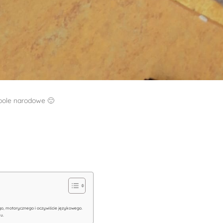
bole narodowe 🙂
o, motorycznego i oczywiście językowego.
ku.