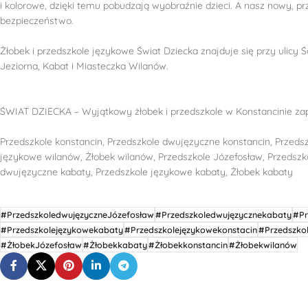
i kolorowe, dzięki temu pobudzają wyobraźnie dzieci. A nasz nowy, p
bezpieczeństwo.
Żłobek i przedszkole językowe Świat Dziecka znajduje się przy ulicy Ś
Jeziorna, Kabat i Miasteczka Wilanów.
ŚWIAT DZIECKA – Wyjątkowy żłobek i przedszkole w Konstancinie za
Przedszkole konstancin, Przedszkole dwujęzyczne konstancin, Przeds
językowe wilanów, Żłobek wilanów, Przedszkole Józefosław, Przedszk
dwujęzyczne kabaty, Przedszkole językowe kabaty, Żłobek kabaty
#PrzedszkoledwujęzyczneJózefosław
#Przedszkoledwujęzycznekabaty
#Pr
#Przedszkolejęzykowekabaty
#Przedszkolejęzykowekonstacin
#Przedszko
#ŻłobekJózefosław
#Żłobekkabaty
#Żłobekkonstancin
#Żłobekwilanów