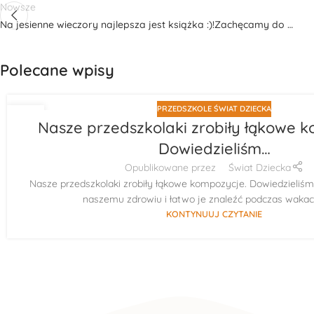
Nowsze
Na jesienne wieczory najlepsza jest książka :)!Zachęcamy do …
Polecane wpisy
PRZEDSZKOLE ŚWIAT DZIECKA
29
Nasze przedszkolaki zrobiły łąkowe k
LIP
Dowiedzieliśm…
Opublikowane przez
Świat Dziecka
Nasze przedszkolaki zrobiły łąkowe kompozycje. Dowiedzieliśmy 
naszemu zdrowiu i łatwo je znaleźć podczas wakacy
KONTYNUUJ CZYTANIE