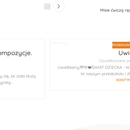
Misie ćwiczą r
PRZEDSZKO
23
ompozycje.
Uwi
LIP
Opublikowane p
Uwielbiamy💜🩷❤️ŚWIAT DZIECKA - Wyj
W naszym przedszkolu i żł
się, że zioła służą
KONTYN
jneg...