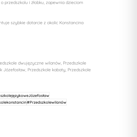
 o przedszkolu i żłobku, zapewnia dzieciom
ntuje szybkie dotarcie z okolic Konstancina
rzedszkole dwujęzyczne wilanów, Przedszkole
k Józefosław, Przedszkole kabaty, Przedszkole
szkolejęzykoweJózefosław
kolekonstancin
#Przedszkolewilanów