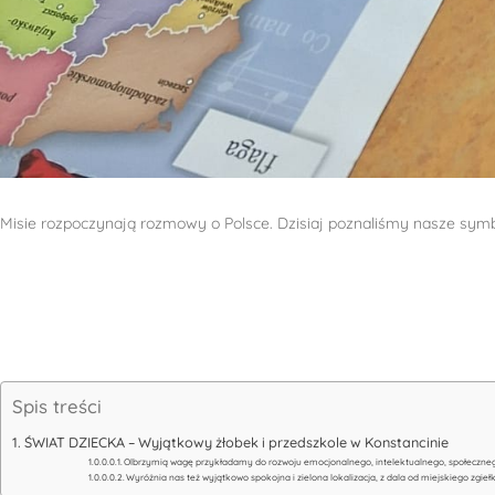
Misie rozpoczynają rozmowy o Polsce. Dzisiaj poznaliśmy nasze sym
Spis treści
ŚWIAT DZIECKA – Wyjątkowy żłobek i przedszkole w Konstancinie
Olbrzymią wagę przykładamy do rozwoju emocjonalnego, intelektualnego, społeczneg
Wyróżnia nas też wyjątkowo spokojna i zielona lokalizacja, z dala od miejskiego zgieł