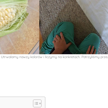
ia. Utrwalamy nawzy kolorów i liczymy na konkretach. Patrzyliśmy prze