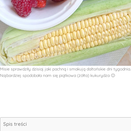
Misie sprawdziły dzisiaj jaki pachną i smakują daltońskie dni tygodn
Najbardziej spodobała nam się piątkowa (żółta) kukurydza 🙂
Spis treści