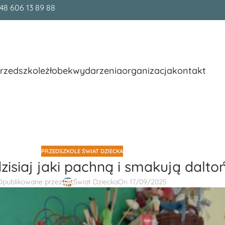
48 606 13 89 88
rzedszkole
żłobek
wydarzenia
organizacja
kontakt
PRZEDSZKOLE ŚWIAT DZIECKA
dzisiaj jaki pachną i smakują dalto
Opublikowane przez
Świat Dziecka
On 17/09/2025