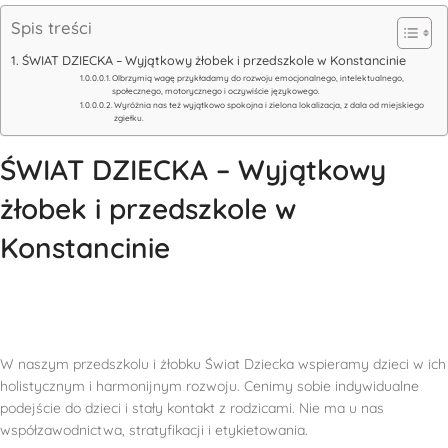
Spis treści
ŚWIAT DZIECKA – Wyjątkowy żłobek i przedszkole w Konstancinie
Olbrzymią wagę przykładamy do rozwoju emocjonalnego, intelektualnego,
społecznego, motorycznego i oczywiście językowego.
Wyróżnia nas też wyjątkowo spokojna i zielona lokalizacja, z dala od miejskiego
zgiełku.
ŚWIAT DZIECKA – Wyjątkowy
żłobek i przedszkole w
Konstancinie
W naszym przedszkolu i żłobku Świat Dziecka wspieramy dzieci w ich
holistycznym i harmonijnym rozwoju. Cenimy sobie indywidualne
podejście do dzieci i stały kontakt z rodzicami. Nie ma u nas
współzawodnictwa, stratyfikacji i etykietowania.