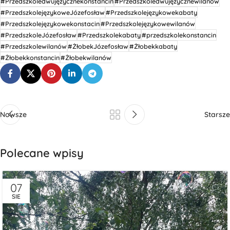
#Przedszkoledwujęzycznekonstancin
#Przedszkoledwujęzycznewilanów
#PrzedszkolejęzykoweJózefosław
#Przedszkolejęzykowekabaty
#Przedszkolejęzykowekonstacin
#Przedszkolejęzykowewilanów
#PrzedszkoleJózefosław
#Przedszkolekabaty
#przedszkolekonstancin
#Przedszkolewilanów
#ŻłobekJózefosław
#Żłobekkabaty
#Żłobekkonstancin
#Żłobekwilanów
Nowsze
Starsze
Polecane wpisy
07
SIE