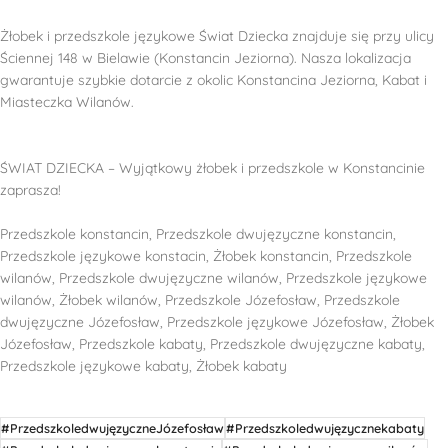
Żłobek i przedszkole językowe Świat Dziecka znajduje się przy ulicy
Ściennej 148 w Bielawie (Konstancin Jeziorna). Nasza lokalizacja
gwarantuje szybkie dotarcie z okolic Konstancina Jeziorna, Kabat i
Miasteczka Wilanów.
ŚWIAT DZIECKA – Wyjątkowy żłobek i przedszkole w Konstancinie
zaprasza!
Przedszkole konstancin, Przedszkole dwujęzyczne konstancin,
Przedszkole językowe konstacin, Żłobek konstancin, Przedszkole
wilanów, Przedszkole dwujęzyczne wilanów, Przedszkole językowe
wilanów, Żłobek wilanów, Przedszkole Józefosław, Przedszkole
dwujęzyczne Józefosław, Przedszkole językowe Józefosław, Żłobek
Józefosław, Przedszkole kabaty, Przedszkole dwujęzyczne kabaty,
Przedszkole językowe kabaty, Żłobek kabaty
#PrzedszkoledwujęzyczneJózefosław
#Przedszkoledwujęzycznekabaty