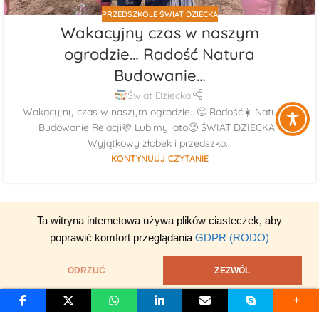
PRZEDSZKOLE ŚWIAT DZIECKA
Wakacyjny czas w naszym
ogrodzie… Radość Natura
Budowanie…
Świat Dziecka
Wakacyjny czas w naszym ogrodzie...🙂 Radość☀️ Natura🌳
Budowanie Relacji🩷 Lubimy lato🙂 ŚWIAT DZIECKA -
Wyjątkowy żłobek i przedszko...
KONTYNUUJ CZYTANIE
Ta witryna internetowa używa plików ciasteczek, aby
poprawić komfort przeglądania
GDPR (RODO)
ODRZUĆ
ZEZWÓL