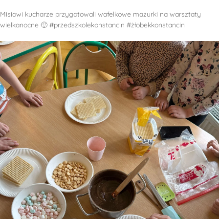
Misiowi kucharze przygotowali wafelkowe mazurki na warsztaty
wielkanocne 🙂 #przedszkolekonstancin #żłobekkonstancin