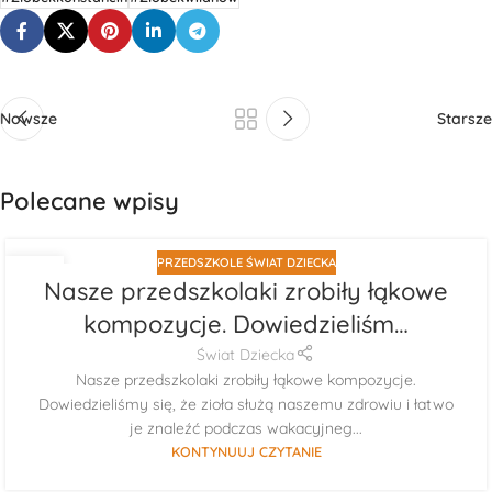
Nowsze
Starsze
Polecane wpisy
PRZEDSZKOLE ŚWIAT DZIECKA
29
Nasze przedszkolaki zrobiły łąkowe
LIP
kompozycje. Dowiedzieliśm…
Świat Dziecka
Nasze przedszkolaki zrobiły łąkowe kompozycje.
Dowiedzieliśmy się, że zioła służą naszemu zdrowiu i łatwo
je znaleźć podczas wakacyjneg...
KONTYNUUJ CZYTANIE