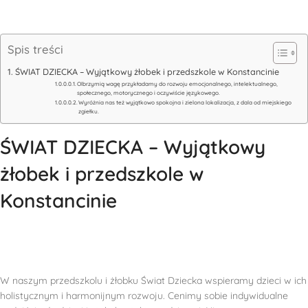
Spis treści
ŚWIAT DZIECKA – Wyjątkowy żłobek i przedszkole w Konstancinie
Olbrzymią wagę przykładamy do rozwoju emocjonalnego, intelektualnego,
społecznego, motorycznego i oczywiście językowego.
Wyróżnia nas też wyjątkowo spokojna i zielona lokalizacja, z dala od miejskiego
zgiełku.
ŚWIAT DZIECKA – Wyjątkowy
żłobek i przedszkole w
Konstancinie
W naszym przedszkolu i żłobku Świat Dziecka wspieramy dzieci w ich
holistycznym i harmonijnym rozwoju. Cenimy sobie indywidualne