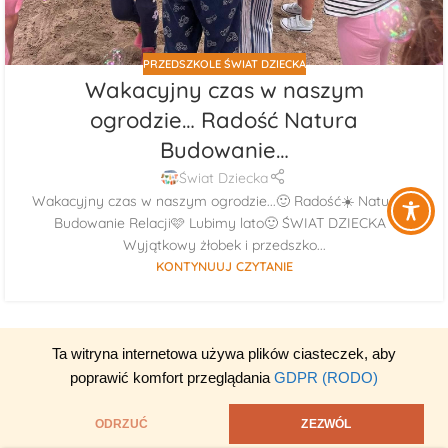
PRZEDSZKOLE ŚWIAT DZIECKA
Wakacyjny czas w naszym
ogrodzie… Radość Natura
Budowanie…
Świat Dziecka
Wakacyjny czas w naszym ogrodzie...🙂 Radość☀️ Natura🌳
Budowanie Relacji🩷 Lubimy lato🙂 ŚWIAT DZIECKA -
Wyjątkowy żłobek i przedszko...
KONTYNUUJ CZYTANIE
Ta witryna internetowa używa plików ciasteczek, aby
poprawić komfort przeglądania
GDPR (RODO)
ODRZUĆ
ZEZWÓL