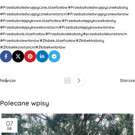
#PrzedszkoledwujęzyczneJózefosław
#Przedszkoledwujęzycznekabaty
#Przedszkoledwujęzycznekonstancin
#Przedszkoledwujęzycznewilanów
#PrzedszkolejęzykoweJózefosław
#Przedszkolejęzykowekabaty
#Przedszkolejęzykowekonstacin
#Przedszkolejęzykowewilanów
#PrzedszkoleJózefosław
#Przedszkolekabaty
#przedszkolekonstancin
#Przedszkolewilanów
#ŻłobekJózefosław
#Żłobekkabaty
#Żłobekkonstancin
#Żłobekwilanów
Nowsze
Starsze
Polecane wpisy
07
SIE