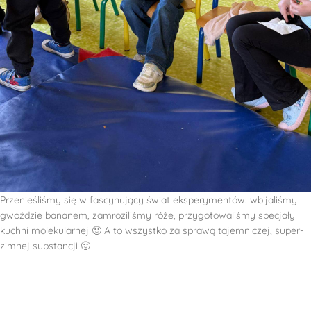
Przenieśliśmy się w fascynujący świat eksperymentów: wbijaliśmy
gwoździe bananem, zamroziliśmy róże, przygotowaliśmy specjały
kuchni molekularnej 🙂 A to wszystko za sprawą tajemniczej, super-
zimnej substancji 🙂