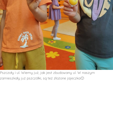
Pszczoły i ul. Wiemy już, jak jest zbudowany ul. W naszym
zamieszkały już pszczółki, są też złożone jajeczka🙂