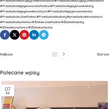
#Przedszkoledwujęzycznekonstancin
#Przedszkoledwujęzycznewilanów
#PrzedszkolejęzykoweJózefosław
#Przedszkolejęzykowekabaty
#Przedszkolejęzykowekonstacin
#Przedszkolejęzykowewilanów
#PrzedszkoleJózefosław
#Przedszkolekabaty
#przedszkolekonstancin
#Przedszkolewilanów
#ŻłobekJózefosław
#Żłobekkabaty
#Żłobekkonstancin
#Żłobekwilanów
Nowsze
Starsze
Polecane wpisy
07
SIE