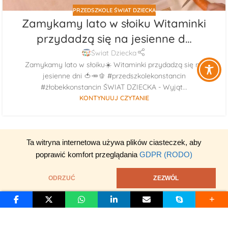
PRZEDSZKOLE ŚWIAT DZIECKA
Zamykamy lato w słoiku Witaminki
przydadzą się na jesienne d…
Świat Dziecka
Zamykamy lato w słoiku☀️ Witaminki przydadzą się na
jesienne dni 🍅🥕🫑 #przedszkolekonstancin
#żłobekkonstancin ŚWIAT DZIECKA - Wyjąt...
KONTYNUUJ CZYTANIE
Ta witryna internetowa używa plików ciasteczek, aby
poprawić komfort przeglądania
GDPR (RODO)
ODRZUĆ
ZEZWÓL