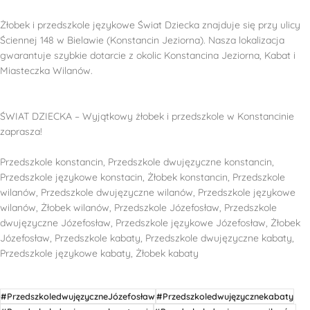
Żłobek i przedszkole językowe Świat Dziecka znajduje się przy ulicy
Ściennej 148 w Bielawie (Konstancin Jeziorna). Nasza lokalizacja
gwarantuje szybkie dotarcie z okolic Konstancina Jeziorna, Kabat i
Miasteczka Wilanów.
ŚWIAT DZIECKA – Wyjątkowy żłobek i przedszkole w Konstancinie
zaprasza!
Przedszkole konstancin, Przedszkole dwujęzyczne konstancin,
Przedszkole językowe konstacin, Żłobek konstancin, Przedszkole
wilanów, Przedszkole dwujęzyczne wilanów, Przedszkole językowe
wilanów, Żłobek wilanów, Przedszkole Józefosław, Przedszkole
dwujęzyczne Józefosław, Przedszkole językowe Józefosław, Żłobek
Józefosław, Przedszkole kabaty, Przedszkole dwujęzyczne kabaty,
Przedszkole językowe kabaty, Żłobek kabaty
#PrzedszkoledwujęzyczneJózefosław
#Przedszkoledwujęzycznekabaty