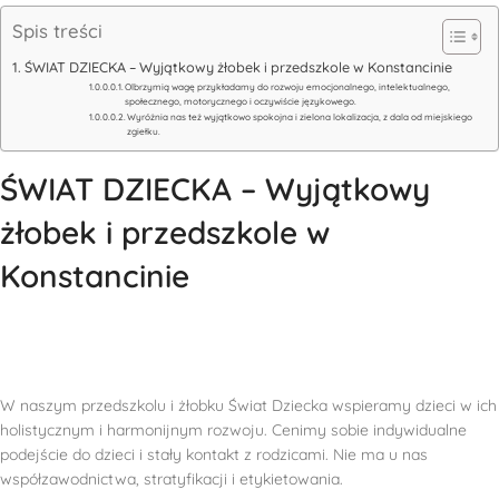
Spis treści
ŚWIAT DZIECKA – Wyjątkowy żłobek i przedszkole w Konstancinie
Olbrzymią wagę przykładamy do rozwoju emocjonalnego, intelektualnego,
społecznego, motorycznego i oczywiście językowego.
Wyróżnia nas też wyjątkowo spokojna i zielona lokalizacja, z dala od miejskiego
zgiełku.
ŚWIAT DZIECKA – Wyjątkowy
żłobek i przedszkole w
Konstancinie
W naszym przedszkolu i żłobku Świat Dziecka wspieramy dzieci w ich
holistycznym i harmonijnym rozwoju. Cenimy sobie indywidualne
podejście do dzieci i stały kontakt z rodzicami. Nie ma u nas
współzawodnictwa, stratyfikacji i etykietowania.