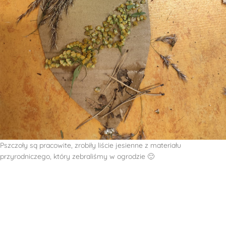
Pszczoły są pracowite, zrobiły liście jesienne z materiału
przyrodniczego, który zebraliśmy w ogrodzie 🙂