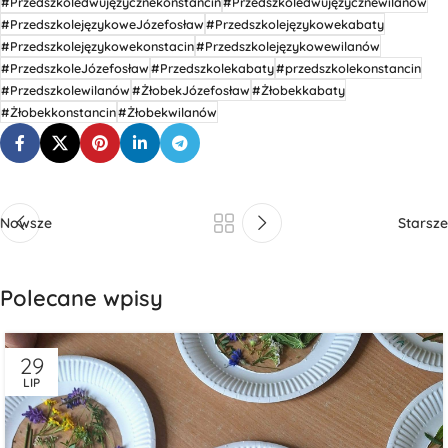
#Przedszkoledwujęzycznekonstancin
#Przedszkoledwujęzycznewilanów
#PrzedszkolejęzykoweJózefosław
#Przedszkolejęzykowekabaty
#Przedszkolejęzykowekonstacin
#Przedszkolejęzykowewilanów
#PrzedszkoleJózefosław
#Przedszkolekabaty
#przedszkolekonstancin
#Przedszkolewilanów
#ŻłobekJózefosław
#Żłobekkabaty
#Żłobekkonstancin
#Żłobekwilanów
Nowsze
Starsze
Polecane wpisy
29
LIP