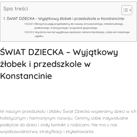
Spis treści
ŚWIAT DZIECKA – Wyjątkowy żłobek i przedszkole w Konstancinie
Olbrzymią wagę przykładamy do rozwoju emocjonalnego, intelektualnego,
społecznego, motorycznego i oczywiście językowego.
Wyróżnia nas też wyjątkowo spokojna i zielona lokalizacja, z dala od miejskiego
zgiełku.
ŚWIAT DZIECKA – Wyjątkowy
żłobek i przedszkole w
Konstancinie
W naszym przedszkolu i żłobku Świat Dziecka wspieramy dzieci w ich
holistycznym i harmonijnym rozwoju. Cenimy sobie indywidualne
podejście do dzieci i stały kontakt z rodzicami. Nie ma u nas
współzawodnictwa, stratyfikacji i etykietowania.