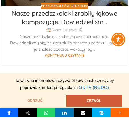
PRZEDSZKOLE ŚWIAT DZIECKA
Nasze przedszkolaki zrobiły łąkowe
kompozycje. Dowiedzieliśm…
Świat Dziecka
Nasze przedszkolaki zrobiły łąkowe kompozycje.
Dowiedzieliśmy się, że zioła służą naszemu zdrowiu i łatwo
je znaleźć podczas wakacyjneg...
KONTYNUUJ CZYTANIE
Ta witryna internetowa używa plików ciasteczek, aby
poprawić komfort przeglądania
GDPR (RODO)
ODRZUĆ
ZEZWÓL