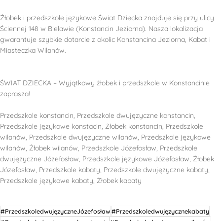
Żłobek i przedszkole językowe Świat Dziecka znajduje się przy ulicy
Ściennej 148 w Bielawie (Konstancin Jeziorna). Nasza lokalizacja
gwarantuje szybkie dotarcie z okolic Konstancina Jeziorna, Kabat i
Miasteczka Wilanów.
ŚWIAT DZIECKA – Wyjątkowy żłobek i przedszkole w Konstancinie
zaprasza!
Przedszkole konstancin, Przedszkole dwujęzyczne konstancin,
Przedszkole językowe konstacin, Żłobek konstancin, Przedszkole
wilanów, Przedszkole dwujęzyczne wilanów, Przedszkole językowe
wilanów, Żłobek wilanów, Przedszkole Józefosław, Przedszkole
dwujęzyczne Józefosław, Przedszkole językowe Józefosław, Żłobek
Józefosław, Przedszkole kabaty, Przedszkole dwujęzyczne kabaty,
Przedszkole językowe kabaty, Żłobek kabaty
#PrzedszkoledwujęzyczneJózefosław
#Przedszkoledwujęzycznekabaty