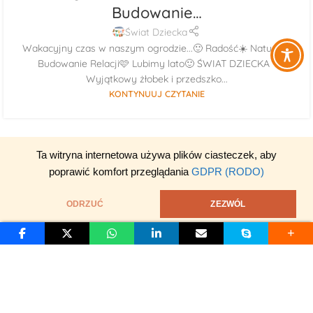
Budowanie…
Świat Dziecka
Wakacyjny czas w naszym ogrodzie...🙂 Radość☀️ Natura🌳
Budowanie Relacji🩷 Lubimy lato🙂 ŚWIAT DZIECKA -
Wyjątkowy żłobek i przedszko...
KONTYNUUJ CZYTANIE
Ta witryna internetowa używa plików ciasteczek, aby
poprawić komfort przeglądania
GDPR (RODO)
ODRZUĆ
ZEZWÓL