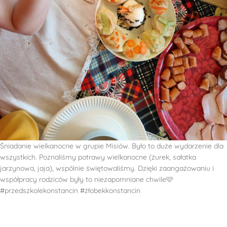
Śniadanie wielkanocne w grupie Misiów. Było to duże wydarzenie dla
wszystkich. Poznaliśmy potrawy wielkanocne (żurek, sałatka
jarzynowa, jaja), wspólnie świętowaliśmy. Dzięki zaangażowaniu i
współpracy rodziców były to niezapomniane chwile🩷
#przedszkolekonstancin #żłobekkonstancin