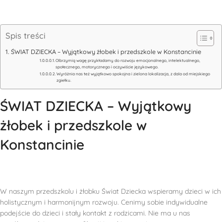
Spis treści
ŚWIAT DZIECKA – Wyjątkowy żłobek i przedszkole w Konstancinie
Olbrzymią wagę przykładamy do rozwoju emocjonalnego, intelektualnego,
społecznego, motorycznego i oczywiście językowego.
Wyróżnia nas też wyjątkowo spokojna i zielona lokalizacja, z dala od miejskiego
zgiełku.
ŚWIAT DZIECKA – Wyjątkowy
żłobek i przedszkole w
Konstancinie
W naszym przedszkolu i żłobku Świat Dziecka wspieramy dzieci w ich
holistycznym i harmonijnym rozwoju. Cenimy sobie indywidualne
podejście do dzieci i stały kontakt z rodzicami. Nie ma u nas