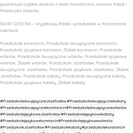
gwarantuje szybkie dotarcie z okolic Konstancina Jeziorna, Kabat i
Miasteczka Wilanów.
ŚWIAT DZIECKA – Wyjątkowy żłobek i przedszkole w Konstancinie
zaprasza!
Przedszkole konstancin, Przedszkole dwujęzyczne konstancin,
Przedszkole językowe konstacin, Żłobek konstancin, Przedszkole
wilanów, Przedszkole dwujęzyczne wilanów, Przedszkole językowe
wilanów, Żłobek wilanów, Przedszkole Józefosław, Przedszkole
dwujęzyczne Józefosław, Przedszkole językowe Józefosław, Żłobek
Józefosław, Przedszkole kabaty, Przedszkole dwujęzyczne kabaty,
Przedszkole językowe kabaty, Żłobek kabaty
#PrzedszkoledwujęzyczneJózefosław
#Przedszkoledwujęzycznekabaty
#Przedszkoledwujęzycznekonstancin
#Przedszkoledwujęzycznewilanów
#PrzedszkolejęzykoweJózefosław
#Przedszkolejęzykowekabaty
#Przedszkolejęzykowekonstacin
#Przedszkolejęzykowewilanów
#PrzedszkoleJózefosław
#Przedszkolekabaty
#przedszkolekonstancin