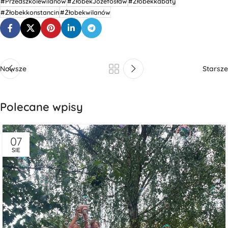
#Przedszkolewilanów
#ŻłobekJózefosław
#Żłobekkabaty
#Żłobekkonstancin
#Żłobekwilanów
Nowsze
Starsze
Polecane wpisy
07
SIE