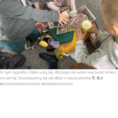
W tym tygodniu Żabki uczą się, dlaczego nie wolno wyrzucać śmieci
na ziemię. Dowiadujemy się jak dbać o naszą planetę 🌎 🗑️🌿
#przedszkolekonstancin #żłobekkonstancin