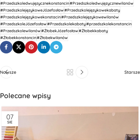
#Przedszkoledwujęzycznekonstancin
#Przedszkoledwujęzycznewilanów
#PrzedszkolejęzykoweJózefosław
#Przedszkolejęzykowekabaty
#Przedszkolejęzykowekonstacin
#Przedszkolejęzykowewilanów
#PrzedszkoleJózefosław
#Przedszkolekabaty
#przedszkolekonstancin
#Przedszkolewilanów
#ŻłobekJózefosław
#Żłobekkabaty
#Żłobekkonstancin
#Żłobekwilanów
Nowsze
Starsze
Polecane wpisy
07
SIE