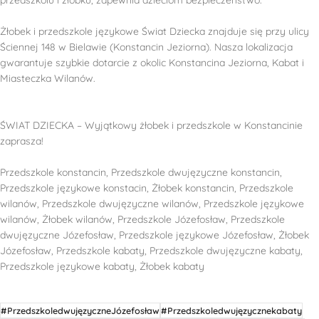
Żłobek i przedszkole językowe Świat Dziecka znajduje się przy ulicy
Ściennej 148 w Bielawie (Konstancin Jeziorna). Nasza lokalizacja
gwarantuje szybkie dotarcie z okolic Konstancina Jeziorna, Kabat i
Miasteczka Wilanów.
ŚWIAT DZIECKA – Wyjątkowy żłobek i przedszkole w Konstancinie
zaprasza!
Przedszkole konstancin, Przedszkole dwujęzyczne konstancin,
Przedszkole językowe konstacin, Żłobek konstancin, Przedszkole
wilanów, Przedszkole dwujęzyczne wilanów, Przedszkole językowe
wilanów, Żłobek wilanów, Przedszkole Józefosław, Przedszkole
dwujęzyczne Józefosław, Przedszkole językowe Józefosław, Żłobek
Józefosław, Przedszkole kabaty, Przedszkole dwujęzyczne kabaty,
Przedszkole językowe kabaty, Żłobek kabaty
#PrzedszkoledwujęzyczneJózefosław
#Przedszkoledwujęzycznekabaty