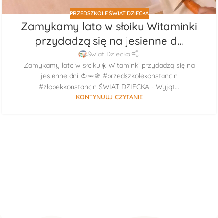
PRZEDSZKOLE ŚWIAT DZIECKA
Zamykamy lato w słoiku Witaminki
przydadzą się na jesienne d…
Świat Dziecka
Zamykamy lato w słoiku☀️ Witaminki przydadzą się na
jesienne dni 🍅🥕🫑 #przedszkolekonstancin
#żłobekkonstancin ŚWIAT DZIECKA - Wyjąt...
KONTYNUUJ CZYTANIE