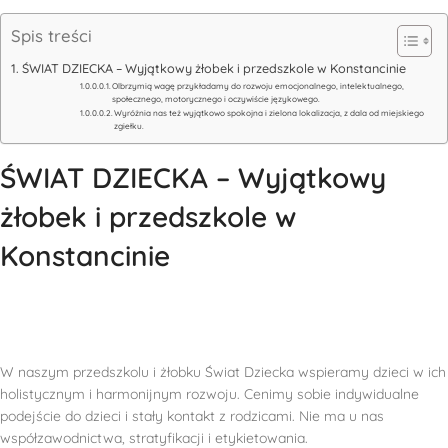
Spis treści
ŚWIAT DZIECKA – Wyjątkowy żłobek i przedszkole w Konstancinie
Olbrzymią wagę przykładamy do rozwoju emocjonalnego, intelektualnego,
społecznego, motorycznego i oczywiście językowego.
Wyróżnia nas też wyjątkowo spokojna i zielona lokalizacja, z dala od miejskiego
zgiełku.
ŚWIAT DZIECKA – Wyjątkowy
żłobek i przedszkole w
Konstancinie
W naszym przedszkolu i żłobku Świat Dziecka wspieramy dzieci w ich
holistycznym i harmonijnym rozwoju. Cenimy sobie indywidualne
podejście do dzieci i stały kontakt z rodzicami. Nie ma u nas
współzawodnictwa, stratyfikacji i etykietowania.