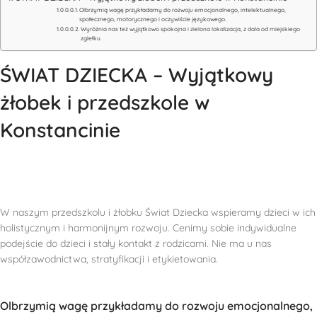
Olbrzymią wagę przykładamy do rozwoju emocjonalnego, intelektualnego,
społecznego, motorycznego i oczywiście językowego.
Wyróżnia nas też wyjątkowo spokojna i zielona lokalizacja, z dala od miejskiego
zgiełku.
ŚWIAT DZIECKA – Wyjątkowy
żłobek i przedszkole w
Konstancinie
W naszym przedszkolu i żłobku Świat Dziecka wspieramy dzieci w ich
holistycznym i harmonijnym rozwoju. Cenimy sobie indywidualne
podejście do dzieci i stały kontakt z rodzicami. Nie ma u nas
współzawodnictwa, stratyfikacji i etykietowania.
Olbrzymią wagę przykładamy do rozwoju emocjonalnego,