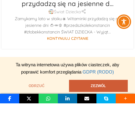
przydadzą się na jesienne d…
Świat Dziecka
Zamykamy lato w słoiku☀️ Witaminki przydadzą się na
jesienne dni 🍅🥕🫑 #przedszkolekonstancin
#żłobekkonstancin ŚWIAT DZIECKA - Wyjąt...
KONTYNUUJ CZYTANIE
Ta witryna internetowa używa plików ciasteczek, aby
poprawić komfort przeglądania
GDPR (RODO)
ODRZUĆ
ZEZWÓL