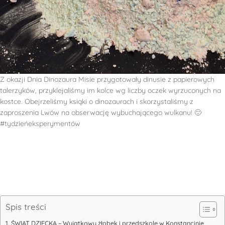
Z okazji Dnia Dinozaura Misie przygotowały dinusie z papierowych
talerzyków, przyklejaliśmy im kolce wg liczby oczek wyrzuconych na
kostce. Obejrzeliśmy ksiąki o dinozaurach i skorzystaliśmy z
zaproszenia Lwów na obserwację wybuchającego wulkanu! 🙂
#tydzieńeksperymentów
Spis treści
ŚWIAT DZIECKA – Wyjątkowy żłobek i przedszkole w Konstancinie