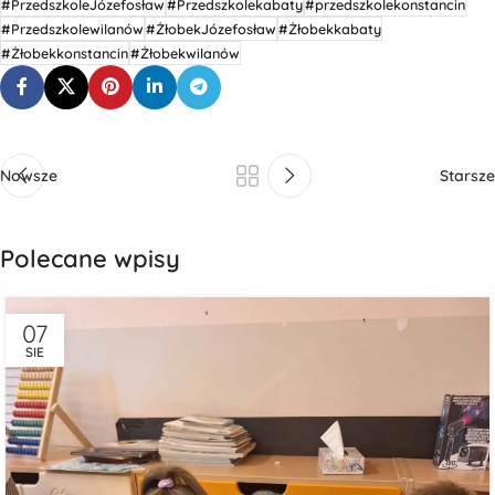
#PrzedszkoleJózefosław
#Przedszkolekabaty
#przedszkolekonstancin
#Przedszkolewilanów
#ŻłobekJózefosław
#Żłobekkabaty
#Żłobekkonstancin
#Żłobekwilanów
Nowsze
Starsze
Polecane wpisy
07
SIE