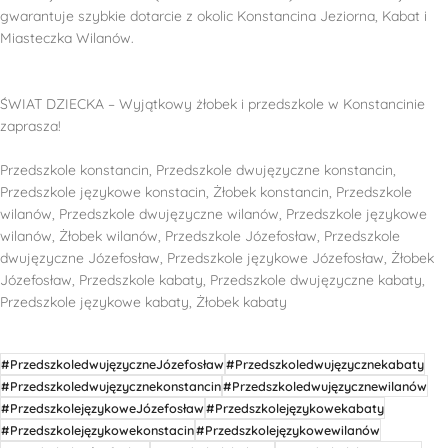
gwarantuje szybkie dotarcie z okolic Konstancina Jeziorna, Kabat i
Miasteczka Wilanów.
ŚWIAT DZIECKA – Wyjątkowy żłobek i przedszkole w Konstancinie
zaprasza!
Przedszkole konstancin, Przedszkole dwujęzyczne konstancin,
Przedszkole językowe konstacin, Żłobek konstancin, Przedszkole
wilanów, Przedszkole dwujęzyczne wilanów, Przedszkole językowe
wilanów, Żłobek wilanów, Przedszkole Józefosław, Przedszkole
dwujęzyczne Józefosław, Przedszkole językowe Józefosław, Żłobek
Józefosław, Przedszkole kabaty, Przedszkole dwujęzyczne kabaty,
Przedszkole językowe kabaty, Żłobek kabaty
#PrzedszkoledwujęzyczneJózefosław
#Przedszkoledwujęzycznekabaty
#Przedszkoledwujęzycznekonstancin
#Przedszkoledwujęzycznewilanów
#PrzedszkolejęzykoweJózefosław
#Przedszkolejęzykowekabaty
#Przedszkolejęzykowekonstacin
#Przedszkolejęzykowewilanów