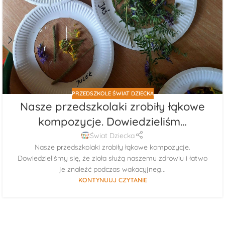
PRZEDSZKOLE ŚWIAT DZIECKA
Nasze przedszkolaki zrobiły łąkowe
kompozycje. Dowiedzieliśm…
Świat Dziecka
Nasze przedszkolaki zrobiły łąkowe kompozycje.
Dowiedzieliśmy się, że zioła służą naszemu zdrowiu i łatwo
je znaleźć podczas wakacyjneg...
KONTYNUUJ CZYTANIE