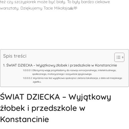
też czy szczypiorek może być biały. To były bardzo ciekawe
warsztaty. Dziękujemy Tacie Mikołaja🙏🫶
Spis treści
ŚWIAT DZIECKA – Wyjątkowy żłobek i przedszkole w Konstancinie
Olbrzymią wagę przykładamy do rozwoju emocjonalnego, intelektualnego,
społecznego, motorycznego i oczywiście językowego.
Wyróżnia nas też wyjątkowo spokojna i zielona lokalizacja, z dala od miejskiego
zgiełku.
ŚWIAT DZIECKA – Wyjątkowy
żłobek i przedszkole w
Konstancinie