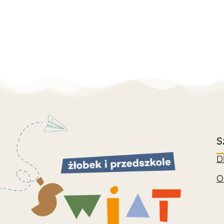
S
D
O