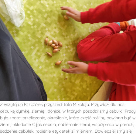
Z wizytą do Pszczółek przyszedł tata Mikołaja. Przywiózł dla nas
cebulkę dymkę, ziemię i donice, w których posadziliśmy cebulki. Pracy
było sporo: przeliczanie, określanie, która część rośliny powinna być w
ziemi, układanie C jak cebula, nabieranie ziemi, współpraca w parach,
sadzenie cebulek, robienie etykietek z imieniem. Dowiedzieliśmy się