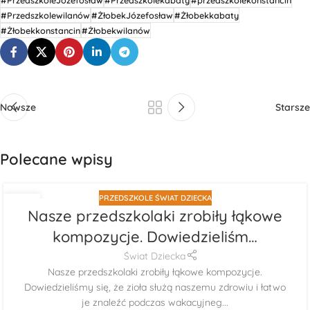
#PrzedszkoleJózefosław
#Przedszkolekabaty
#przedszkolekonstancin
#Przedszkolewilanów
#ŻłobekJózefosław
#Żłobekkabaty
#Żłobekkonstancin
#Żłobekwilanów
Nowsze
Starsze
Polecane wpisy
PRZEDSZKOLE ŚWIAT DZIECKA
29
Nasze przedszkolaki zrobiły łąkowe
LIP
kompozycje. Dowiedzieliśm…
Świat Dziecka
Nasze przedszkolaki zrobiły łąkowe kompozycje.
Dowiedzieliśmy się, że zioła służą naszemu zdrowiu i łatwo
je znaleźć podczas wakacyjneg...