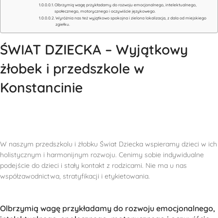
Olbrzymią wagę przykładamy do rozwoju emocjonalnego, intelektualnego,
społecznego, motorycznego i oczywiście językowego.
Wyróżnia nas też wyjątkowo spokojna i zielona lokalizacja, z dala od miejskiego
zgiełku.
ŚWIAT DZIECKA – Wyjątkowy
żłobek i przedszkole w
Konstancinie
W naszym przedszkolu i żłobku Świat Dziecka wspieramy dzieci w ich
holistycznym i harmonijnym rozwoju. Cenimy sobie indywidualne
podejście do dzieci i stały kontakt z rodzicami. Nie ma u nas
współzawodnictwa, stratyfikacji i etykietowania.
Olbrzymią wagę przykładamy do rozwoju emocjonalnego,