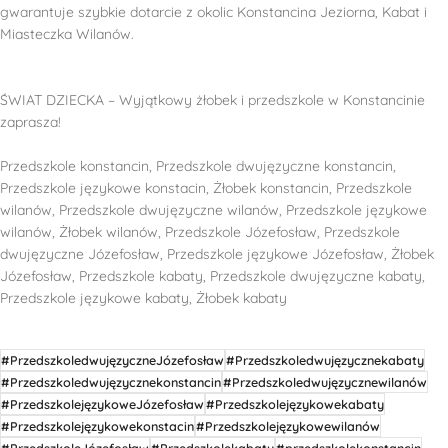
gwarantuje szybkie dotarcie z okolic Konstancina Jeziorna, Kabat i
Miasteczka Wilanów.
ŚWIAT DZIECKA – Wyjątkowy żłobek i przedszkole w Konstancinie
zaprasza!
Przedszkole konstancin, Przedszkole dwujęzyczne konstancin,
Przedszkole językowe konstacin, Żłobek konstancin, Przedszkole
wilanów, Przedszkole dwujęzyczne wilanów, Przedszkole językowe
wilanów, Żłobek wilanów, Przedszkole Józefosław, Przedszkole
dwujęzyczne Józefosław, Przedszkole językowe Józefosław, Żłobek
Józefosław, Przedszkole kabaty, Przedszkole dwujęzyczne kabaty,
Przedszkole językowe kabaty, Żłobek kabaty
#PrzedszkoledwujęzyczneJózefosław
#Przedszkoledwujęzycznekabaty
#Przedszkoledwujęzycznekonstancin
#Przedszkoledwujęzycznewilanów
#PrzedszkolejęzykoweJózefosław
#Przedszkolejęzykowekabaty
#Przedszkolejęzykowekonstacin
#Przedszkolejęzykowewilanów