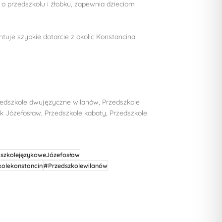
 o przedszkolu i żłobku, zapewnia dzieciom
ntuje szybkie dotarcie z okolic Konstancina
rzedszkole dwujęzyczne wilanów, Przedszkole
k Józefosław, Przedszkole kabaty, Przedszkole
szkolejęzykoweJózefosław
kolekonstancin
#Przedszkolewilanów