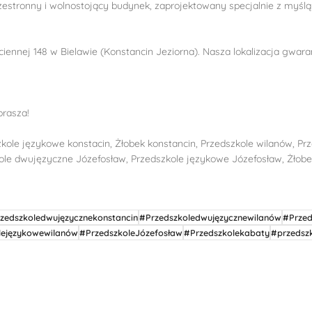
rzestronny i wolnostojący budynek, zaprojektowany specjalnie z myślą
ciennej 148 w Bielawie (Konstancin Jeziorna). Nasza lokalizacja gwara
prasza!
zkole językowe konstacin, Żłobek konstancin, Przedszkole wilanów, P
ole dwujęzyczne Józefosław, Przedszkole językowe Józefosław, Żłobe
zedszkoledwujęzycznekonstancin
#Przedszkoledwujęzycznewilanów
#Przed
lejęzykowewilanów
#PrzedszkoleJózefosław
#Przedszkolekabaty
#przedsz