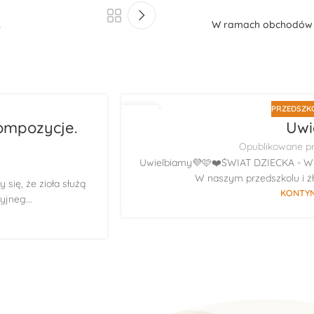
…
W ramach obchodów 
PRZEDSZKO
23
ompozycje.
Uwi
LIP
Opublikowane p
Uwielbiamy💜🩷❤️ŚWIAT DZIECKA - Wyj
W naszym przedszkolu i żł
się, że zioła służą
KONTYN
jneg...