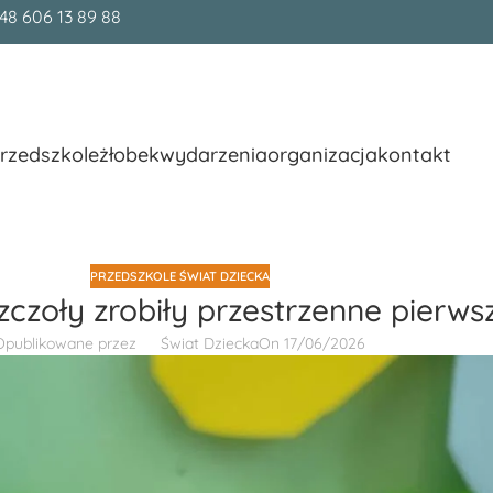
48 606 13 89 88
rzedszkole
żłobek
wydarzenia
organizacja
kontakt
PRZEDSZKOLE ŚWIAT DZIECKA
szczoły zrobiły przestrzenne pierwsz
Opublikowane przez
Świat Dziecka
On 17/06/2026