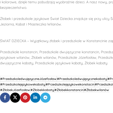
i kolorowe, dzięki temu pobudzają wyobraźnie dzieci. A nasz nowy, p
bezpieczeństwo.
Żłobek i przedszkole językowe Świat Dziecka znajduje się przy ulicy Ś
Jeziorna, Kabat i Miasteczka Wilanów.
ŚWIAT DZIECKA – Wyjątkowy żłobek i przedszkole w Konstancinie za
Przedszkole konstancin, Przedszkole dwujęzyczne konstancin, Przeds
językowe wilanów, Żłobek wilanów, Przedszkole Józefosław, Przedszk
dwujęzyczne kabaty, Przedszkole językowe kabaty, Żłobek kabaty
#PrzedszkoledwujęzyczneJózefosław
#Przedszkoledwujęzycznekabaty
#Pr
#Przedszkolejęzykowekabaty
#Przedszkolejęzykowekonstacin
#Przedszko
#ŻłobekJózefosław
#Żłobekkabaty
#Żłobekkonstancin
#Żłobekwilanów