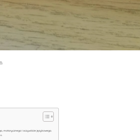
⛵️
o, motorycznego i oczywiście językowego.
ku.