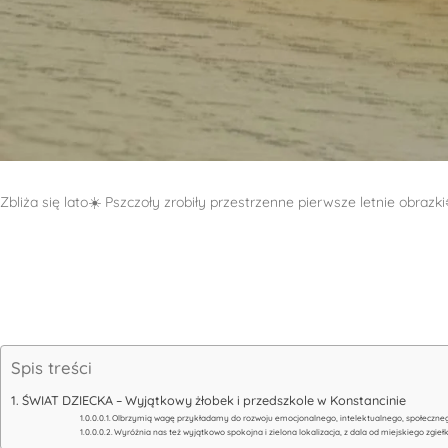
Zbliża się lato☀️ Pszczoły zrobiły przestrzenne pierwsze letnie obrazki
Spis treści
ŚWIAT DZIECKA – Wyjątkowy żłobek i przedszkole w Konstancinie
Olbrzymią wagę przykładamy do rozwoju emocjonalnego, intelektualnego, społeczneg
Wyróżnia nas też wyjątkowo spokojna i zielona lokalizacja, z dala od miejskiego zgieł