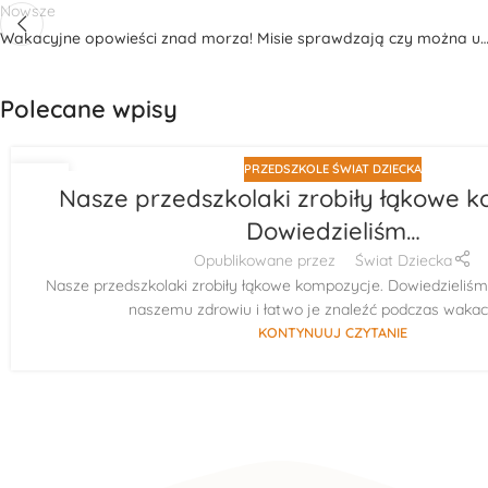
Nowsze
Wakacyjne opowieści znad morza! Misie sprawdzają czy można u
Polecane wpisy
PRZEDSZKOLE ŚWIAT DZIECKA
29
Nasze przedszkolaki zrobiły łąkowe k
LIP
Dowiedzieliśm…
Opublikowane przez
Świat Dziecka
Nasze przedszkolaki zrobiły łąkowe kompozycje. Dowiedzieliśmy 
naszemu zdrowiu i łatwo je znaleźć podczas wakacy
KONTYNUUJ CZYTANIE