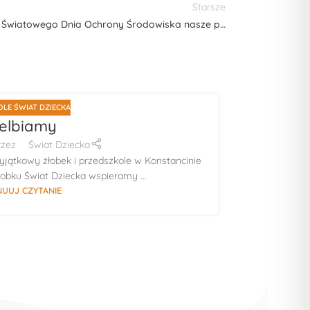
Starsze
Światowego Dnia Ochrony Środowiska nasze p…
LE ŚWIAT DZIECKA
08
elbiamy
LIP
rzez
Świat Dziecka
ątkowy żłobek i przedszkole w Konstancinie
Fascynuj
obku Świat Dziecka wspieramy ...
przed
UUJ CZYTANIE