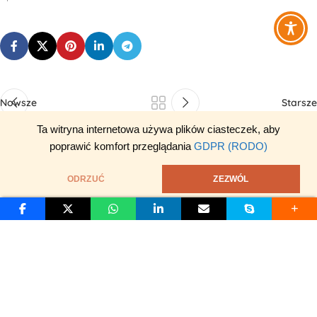
Nowsze
Starsze
Ta witryna internetowa używa plików ciasteczek, aby
poprawić komfort przeglądania
GDPR (RODO)
ODRZUĆ
ZEZWÓL
S
D
O