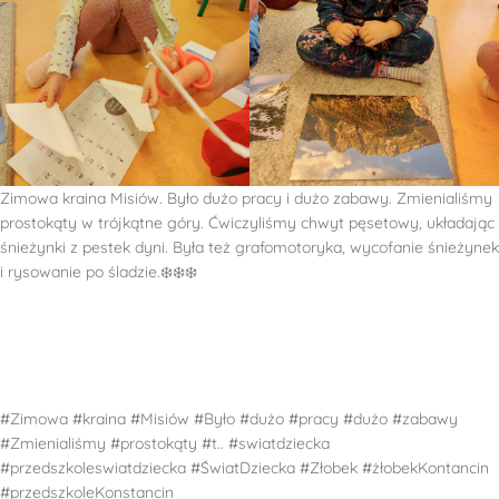
Zimowa kraina Misiów. Było dużo pracy i dużo zabawy. Zmienialiśmy
prostokąty w trójkątne góry. Ćwiczyliśmy chwyt pęsetowy, układając
śnieżynki z pestek dyni. Była też grafomotoryka, wycofanie śnieżynek
i rysowanie po śladzie.❄️❄️❄️
#Zimowa #kraina #Misiów #Było #dużo #pracy #dużo #zabawy
#Zmienialiśmy #prostokąty #t.. #swiatdziecka
#przedszkoleswiatdziecka #ŚwiatDziecka #Złobek #żłobekKontancin
#przedszkoleKonstancin