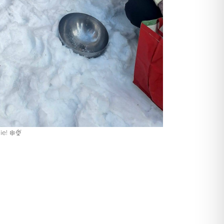
e! ❄️🍨