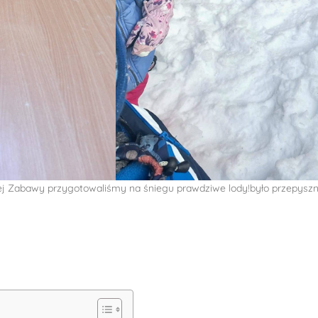
j Zabawy przygotowaliśmy na śniegu prawdziwe lody!było przepyszni