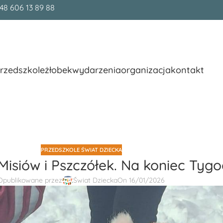
48 606 13 89 88
rzedszkole
żłobek
wydarzenia
organizacja
kontakt
PRZEDSZKOLE ŚWIAT DZIECKA
isiów i Pszczółek. Na koniec Tygo
Opublikowane przez
Świat Dziecka
On 16/01/2026