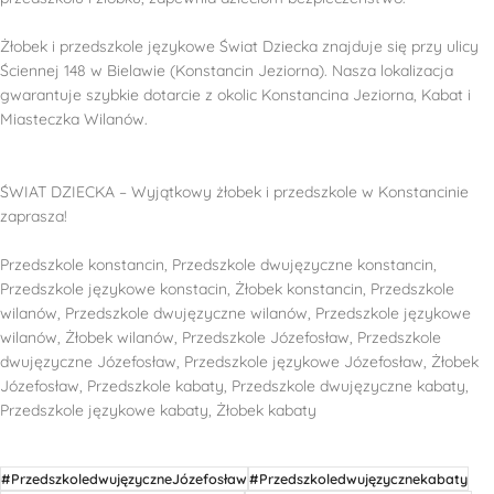
Żłobek i przedszkole językowe Świat Dziecka znajduje się przy ulicy
Ściennej 148 w Bielawie (Konstancin Jeziorna). Nasza lokalizacja
gwarantuje szybkie dotarcie z okolic Konstancina Jeziorna, Kabat i
Miasteczka Wilanów.
ŚWIAT DZIECKA – Wyjątkowy żłobek i przedszkole w Konstancinie
zaprasza!
Przedszkole konstancin, Przedszkole dwujęzyczne konstancin,
Przedszkole językowe konstacin, Żłobek konstancin, Przedszkole
wilanów, Przedszkole dwujęzyczne wilanów, Przedszkole językowe
wilanów, Żłobek wilanów, Przedszkole Józefosław, Przedszkole
dwujęzyczne Józefosław, Przedszkole językowe Józefosław, Żłobek
Józefosław, Przedszkole kabaty, Przedszkole dwujęzyczne kabaty,
Przedszkole językowe kabaty, Żłobek kabaty
#PrzedszkoledwujęzyczneJózefosław
#Przedszkoledwujęzycznekabaty