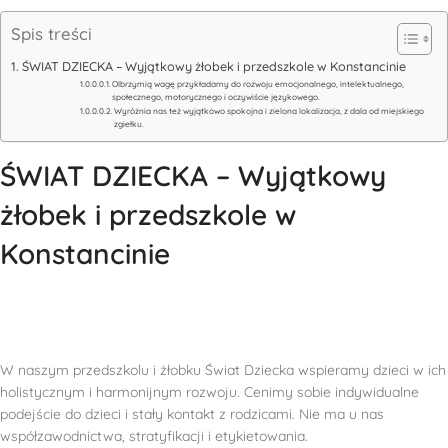
Spis treści
ŚWIAT DZIECKA – Wyjątkowy żłobek i przedszkole w Konstancinie
Olbrzymią wagę przykładamy do rozwoju emocjonalnego, intelektualnego,
społecznego, motorycznego i oczywiście językowego.
Wyróżnia nas też wyjątkowo spokojna i zielona lokalizacja, z dala od miejskiego
zgiełku.
ŚWIAT DZIECKA – Wyjątkowy
żłobek i przedszkole w
Konstancinie
W naszym przedszkolu i żłobku Świat Dziecka wspieramy dzieci w ich
holistycznym i harmonijnym rozwoju. Cenimy sobie indywidualne
podejście do dzieci i stały kontakt z rodzicami. Nie ma u nas
współzawodnictwa, stratyfikacji i etykietowania.