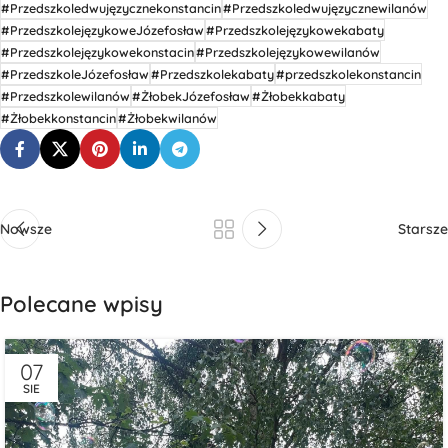
#Przedszkoledwujęzycznekonstancin
#Przedszkoledwujęzycznewilanów
#PrzedszkolejęzykoweJózefosław
#Przedszkolejęzykowekabaty
#Przedszkolejęzykowekonstacin
#Przedszkolejęzykowewilanów
#PrzedszkoleJózefosław
#Przedszkolekabaty
#przedszkolekonstancin
#Przedszkolewilanów
#ŻłobekJózefosław
#Żłobekkabaty
#Żłobekkonstancin
#Żłobekwilanów
Nowsze
Starsze
Polecane wpisy
07
SIE