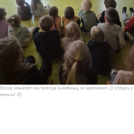
Dzisiaj odwiedził nas teatrzyk kukiełkowy ze spektaklem „O Chłopcu z
drewna” 🙂