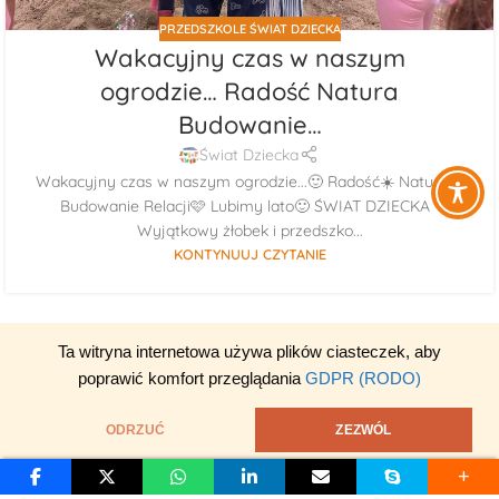
PRZEDSZKOLE ŚWIAT DZIECKA
Wakacyjny czas w naszym
ogrodzie… Radość Natura
Budowanie…
Świat Dziecka
Wakacyjny czas w naszym ogrodzie...🙂 Radość☀️ Natura🌳
Budowanie Relacji🩷 Lubimy lato🙂 ŚWIAT DZIECKA -
Wyjątkowy żłobek i przedszko...
KONTYNUUJ CZYTANIE
Ta witryna internetowa używa plików ciasteczek, aby
poprawić komfort przeglądania
GDPR (RODO)
ODRZUĆ
ZEZWÓL