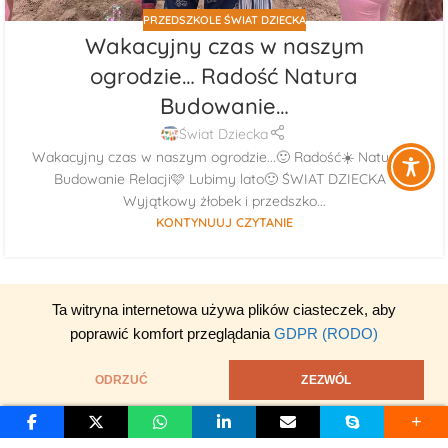
PRZEDSZKOLE ŚWIAT DZIECKA
Wakacyjny czas w naszym
ogrodzie… Radość Natura
Budowanie…
Świat Dziecka
Wakacyjny czas w naszym ogrodzie...🙂 Radość☀️ Natura🌳
Budowanie Relacji🩷 Lubimy lato🙂 ŚWIAT DZIECKA -
Wyjątkowy żłobek i przedszko...
KONTYNUUJ CZYTANIE
Ta witryna internetowa używa plików ciasteczek, aby
poprawić komfort przeglądania
GDPR (RODO)
ODRZUĆ
ZEZWÓL