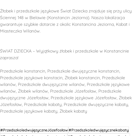
Żłobek i przedszkole językowe Świat Dziecka znajduje się przy ulicy
Ściennej 148 w Bielawie (Konstancin Jeziorna). Nasza lokalizacja
gwarantuje szybkie dotarcie z okolic Konstancina Jeziorna, Kabat i
Miasteczka Wilanów.
ŚWIAT DZIECKA – Wyjątkowy żłobek i przedszkole w Konstancinie
zaprasza!
Przedszkole konstancin, Przedszkole dwujęzyczne konstancin,
Przedszkole językowe konstacin, Żłobek konstancin, Przedszkole
wilanów, Przedszkole dwujęzyczne wilanów, Przedszkole językowe
wilanów, Żłobek wilanów, Przedszkole Józefosław, Przedszkole
dwujęzyczne Józefosław, Przedszkole językowe Józefosław, Żłobek
Józefosław, Przedszkole kabaty, Przedszkole dwujęzyczne kabaty,
Przedszkole językowe kabaty, Żłobek kabaty
#PrzedszkoledwujęzyczneJózefosław
#Przedszkoledwujęzycznekabaty