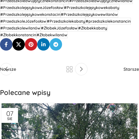
#Przedszkoledwujęzycznekonstancin
#Przedszkoledwujęzycznewilanów
#PrzedszkolejęzykoweJózefosław
#Przedszkolejęzykowekabaty
#Przedszkolejęzykowekonstacin
#Przedszkolejęzykowewilanów
#PrzedszkoleJózefosław
#Przedszkolekabaty
#przedszkolekonstancin
#Przedszkolewilanów
#ŻłobekJózefosław
#Żłobekkabaty
#Żłobekkonstancin
#Żłobekwilanów
Nowsze
Starsze
Polecane wpisy
07
SIE