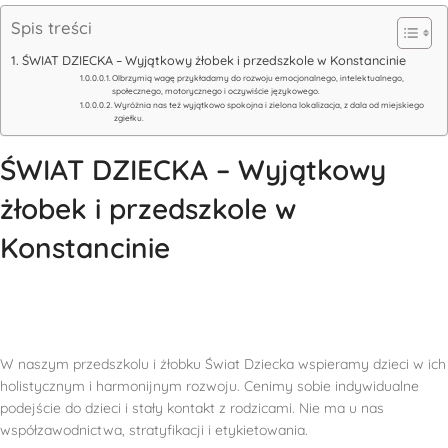
Spis treści
ŚWIAT DZIECKA – Wyjątkowy żłobek i przedszkole w Konstancinie
Olbrzymią wagę przykładamy do rozwoju emocjonalnego, intelektualnego,
społecznego, motorycznego i oczywiście językowego.
Wyróżnia nas też wyjątkowo spokojna i zielona lokalizacja, z dala od miejskiego
zgiełku.
ŚWIAT DZIECKA – Wyjątkowy
żłobek i przedszkole w
Konstancinie
W naszym przedszkolu i żłobku Świat Dziecka wspieramy dzieci w ich
holistycznym i harmonijnym rozwoju. Cenimy sobie indywidualne
podejście do dzieci i stały kontakt z rodzicami. Nie ma u nas
współzawodnictwa, stratyfikacji i etykietowania.