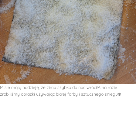
Misie mają nadzieję, że zima szybko do nas wróci!A na razie
zrobiliśmy obrazki używając białej farby i sztucznego śniegu❄️