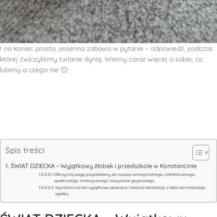
I na koniec prosta, jesienna zabawa w pytanie – odpowiedź, podczas
której ćwiczyliśmy turlanie dynią. Wiemy coraz więcej o sobie, co
lubimy a czego nie 🙂
Spis treści
ŚWIAT DZIECKA – Wyjątkowy żłobek i przedszkole w Konstancinie
Olbrzymią wagę przykładamy do rozwoju emocjonalnego, intelektualnego,
społecznego, motorycznego i oczywiście językowego.
Wyróżnia nas też wyjątkowo spokojna i zielona lokalizacja, z dala od miejskiego
zgiełku.