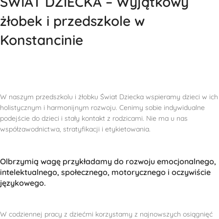
ŚWIAT DZIECKA – Wyjątkowy
żłobek i przedszkole w
Konstancinie
W naszym przedszkolu i żłobku Świat Dziecka wspieramy dzieci w ich
holistycznym i harmonijnym rozwoju. Cenimy sobie indywidualne
podejście do dzieci i stały kontakt z rodzicami. Nie ma u nas
współzawodnictwa, stratyfikacji i etykietowania.
Olbrzymią wagę przykładamy do rozwoju emocjonalnego,
intelektualnego, społecznego, motorycznego i oczywiście
językowego.
W codziennej pracy z dziećmi korzystamy z najnowszych osiągnięć