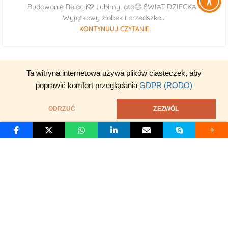
Budowanie Relacji🩷 Lubimy lato🙂 ŚWIAT DZIECKA -
Wyjątkowy żłobek i przedszko...
KONTYNUUJ CZYTANIE
Ta witryna internetowa używa plików ciasteczek, aby
poprawić komfort przeglądania
GDPR (RODO)
ODRZUĆ
ZEZWÓL
S
D