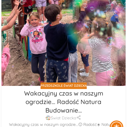
PRZEDSZKOLE ŚWIAT DZIECKA
Wakacyjny czas w naszym
ogrodzie… Radość Natura
Budowanie…
Świat Dziecka
Wakacyjny czas w naszym ogrodzie...🙂 Radość☀️ Natura🌳