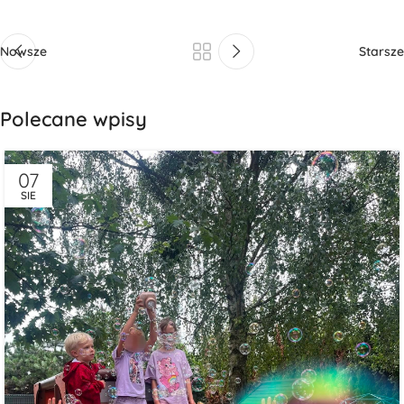
Nowsze
Starsze
Polecane wpisy
07
SIE