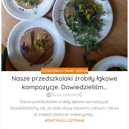
PRZEDSZKOLE ŚWIAT DZIECKA
Nasze przedszkolaki zrobiły łąkowe
kompozycje. Dowiedzieliśm…
Świat Dziecka
Nasze przedszkolaki zrobiły łąkowe kompozycje.
Dowiedzieliśmy się, że zioła służą naszemu zdrowiu i łatwo
je znaleźć podczas wakacyjneg...
KONTYNUUJ CZYTANIE