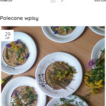
Nowsze
Starsze
Polecane wpisy
29
LIP