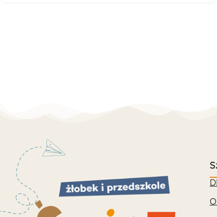
S
D
O