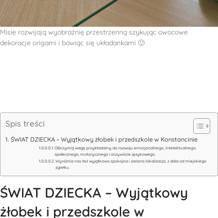
Misie rozwijają wyobraźnię przestrzenną szykując owocowe
dekoracje origami i bawiąc się układankami 🙂
Spis treści
ŚWIAT DZIECKA – Wyjątkowy żłobek i przedszkole w Konstancinie
Olbrzymią wagę przykładamy do rozwoju emocjonalnego, intelektualnego,
społecznego, motorycznego i oczywiście językowego.
Wyróżnia nas też wyjątkowo spokojna i zielona lokalizacja, z dala od miejskiego
zgiełku.
ŚWIAT DZIECKA – Wyjątkowy
żłobek i przedszkole w