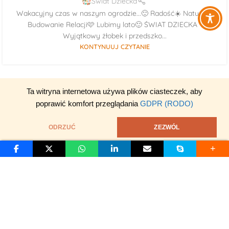
Świat Dziecka
Wakacyjny czas w naszym ogrodzie...🙂 Radość☀️ Natura🌳
Budowanie Relacji🩷 Lubimy lato🙂 ŚWIAT DZIECKA -
Wyjątkowy żłobek i przedszko...
KONTYNUUJ CZYTANIE
Ta witryna internetowa używa plików ciasteczek, aby
poprawić komfort przeglądania
GDPR (RODO)
ODRZUĆ
ZEZWÓL
S