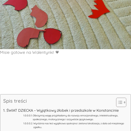
Misie gotowe na Walentynki! 💗
Spis treści
ŚWIAT DZIECKA – Wyjątkowy żłobek i przedszkole w Konstancinie
Olbrzymią wagę przykładamy do rozwoju emocjonalnego, intelektualnego,
społecznego, motorycznego i oczywiście językowego.
Wyróżnia nas też wyjątkowo spokojna i zielona lokalizacja, z dala od miejskiego
zgiełku.