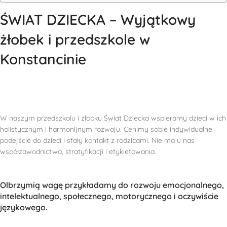
ŚWIAT DZIECKA – Wyjątkowy
żłobek i przedszkole w
Konstancinie
W naszym przedszkolu i żłobku Świat Dziecka wspieramy dzieci w ich
holistycznym i harmonijnym rozwoju. Cenimy sobie indywidualne
podejście do dzieci i stały kontakt z rodzicami. Nie ma u nas
współzawodnictwa, stratyfikacji i etykietowania.
Olbrzymią wagę przykładamy do rozwoju emocjonalnego,
intelektualnego, społecznego, motorycznego i oczywiście
językowego.