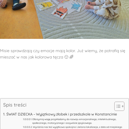
Misie sprawdzają czy emocje mają kolor. Już wiemy, że potrafią się
mieszać w nas jak kolorowa tęcza 🙂 🌈
Spis treści
ŚWIAT DZIECKA – Wyjątkowy żłobek i przedszkole w Konstancinie
Olbrzymią wagę przykładamy do rozwoju emocjonalnego, intelektualnego,
społecznego, motorycznego i oczywiście językowego.
Wyróżnia nas też wyjątkowo spokojna i zielona lokalizacja, z dala od miejskiego