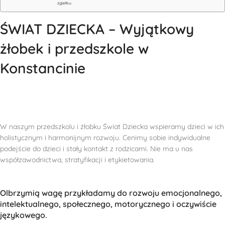
zgiełku.
ŚWIAT DZIECKA – Wyjątkowy
żłobek i przedszkole w
Konstancinie
W naszym przedszkolu i żłobku Świat Dziecka wspieramy dzieci w ich
holistycznym i harmonijnym rozwoju. Cenimy sobie indywidualne
podejście do dzieci i stały kontakt z rodzicami. Nie ma u nas
współzawodnictwa, stratyfikacji i etykietowania.
Olbrzymią wagę przykładamy do rozwoju emocjonalnego,
intelektualnego, społecznego, motorycznego i oczywiście
językowego.