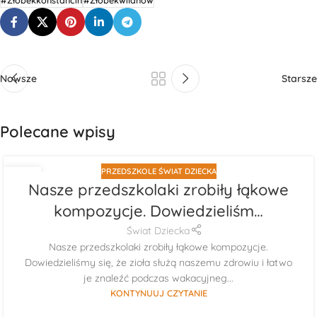
#Żłobekkonstancin
#Żłobekwilanów
Nowsze
Starsze
Polecane wpisy
PRZEDSZKOLE ŚWIAT DZIECKA
29
Nasze przedszkolaki zrobiły łąkowe
LIP
kompozycje. Dowiedzieliśm…
Świat Dziecka
Nasze przedszkolaki zrobiły łąkowe kompozycje.
Dowiedzieliśmy się, że zioła służą naszemu zdrowiu i łatwo
je znaleźć podczas wakacyjneg...
KONTYNUUJ CZYTANIE