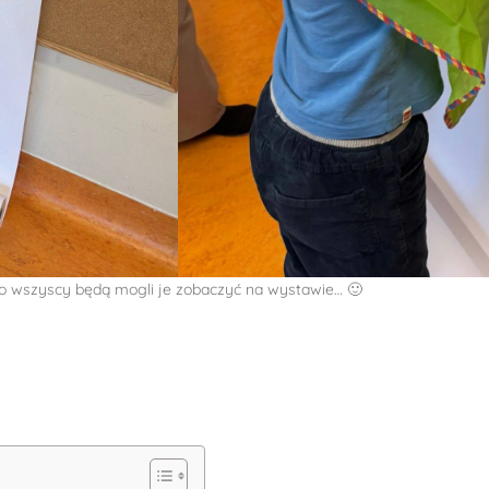
go wszyscy będą mogli je zobaczyć na wystawie… 🙂