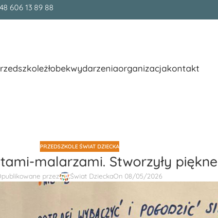
48 606 13 89 88
rzedszkole
żłobek
wydarzenia
organizacja
kontakt
PRZEDSZKOLE ŚWIAT DZIECKA
stami-malarzami. Stworzyły piękne
publikowane przez
Świat Dziecka
On 08/05/2026