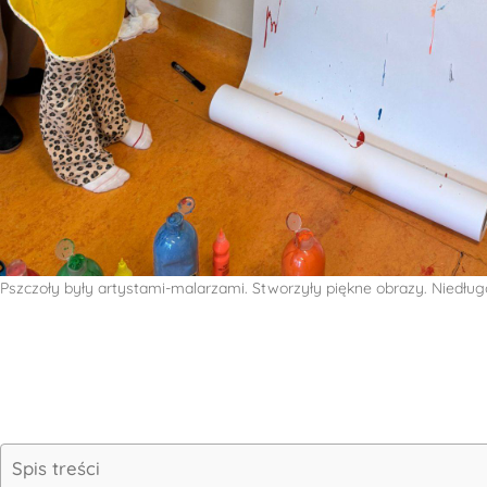
Pszczoły były artystami-malarzami. Stworzyły piękne obrazy. Niedłu
Spis treści