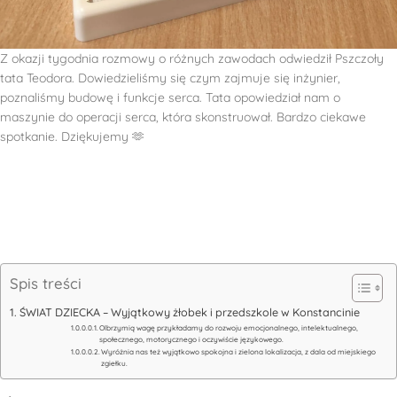
Z okazji tygodnia rozmowy o różnych zawodach odwiedził Pszczoły
tata Teodora. Dowiedzieliśmy się czym zajmuje się inżynier,
poznaliśmy budowę i funkcje serca. Tata opowiedział nam o
maszynie do operacji serca, która skonstruował. Bardzo ciekawe
spotkanie. Dziękujemy 🫶
Spis treści
ŚWIAT DZIECKA – Wyjątkowy żłobek i przedszkole w Konstancinie
Olbrzymią wagę przykładamy do rozwoju emocjonalnego, intelektualnego,
społecznego, motorycznego i oczywiście językowego.
Wyróżnia nas też wyjątkowo spokojna i zielona lokalizacja, z dala od miejskiego
zgiełku.