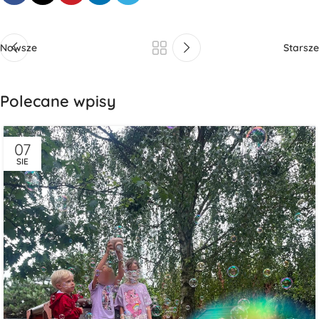
Nowsze
Starsze
Polecane wpisy
07
SIE