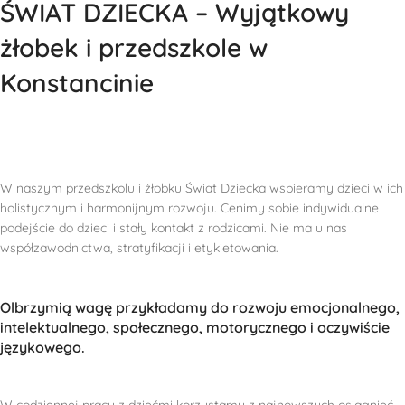
ŚWIAT DZIECKA – Wyjątkowy
żłobek i przedszkole w
Konstancinie
W naszym przedszkolu i żłobku Świat Dziecka wspieramy dzieci w ich
holistycznym i harmonijnym rozwoju. Cenimy sobie indywidualne
podejście do dzieci i stały kontakt z rodzicami. Nie ma u nas
współzawodnictwa, stratyfikacji i etykietowania.
Olbrzymią wagę przykładamy do rozwoju emocjonalnego,
intelektualnego, społecznego, motorycznego i oczywiście
językowego.