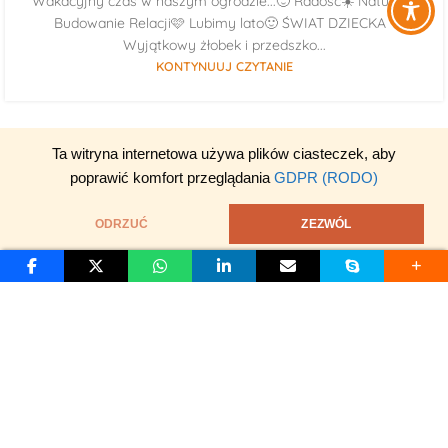
Wakacyjny czas w naszym ogrodzie...🙂 Radość☀️ Natura🌳
Budowanie Relacji🩷 Lubimy lato🙂 ŚWIAT DZIECKA -
Wyjątkowy żłobek i przedszko...
KONTYNUUJ CZYTANIE
Ta witryna internetowa używa plików ciasteczek, aby
poprawić komfort przeglądania
GDPR (RODO)
ODRZUĆ
ZEZWÓL
S
D