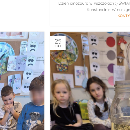
Dzień dinozaura w Pszczołach :) ŚWIA
Konstancinie W naszym 
KONTY
25
LUT