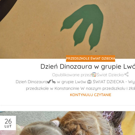
PRZEDSZKOLE ŚWIAT DZIECKA
Dzień Dinozaura w grupie Lw
Opublikowane przez
Świat Dziecka
Dzień Dinozaura🦖🦕 w grupie Lwów 🦁 ŚWIAT DZIECKA - Wyj
przedszkole w Konstancinie W naszym przedszkolu i żłob
KONTYNUUJ CZYTANIE
26
LUT