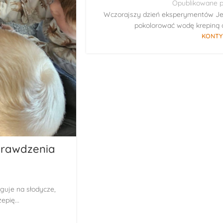
Opublikowane p
Wczorajszy dzień eksperymentów Jeż
pokolorować wodę krepiną o
KONTY
sprawdzenia
guje na słodycze,
epię...