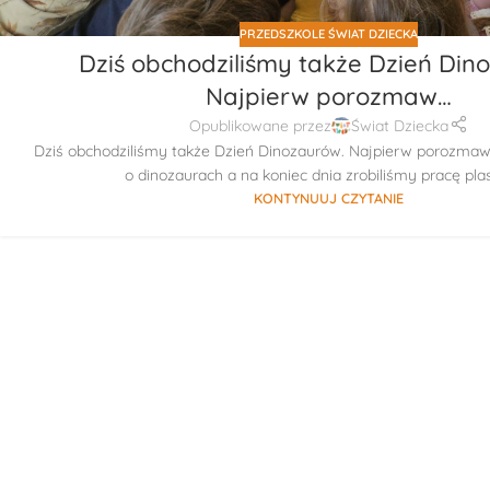
PRZEDSZKOLE ŚWIAT DZIECKA
Dziś obchodziliśmy także Dzień Din
Najpierw porozmaw…
Opublikowane przez
Świat Dziecka
Dziś obchodziliśmy także Dzień Dinozaurów. Najpierw porozmaw
o dinozaurach a na koniec dnia zrobiliśmy pracę plas
KONTYNUUJ CZYTANIE