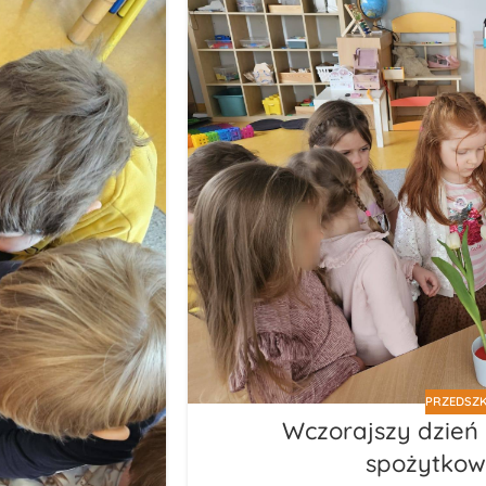
PRZEDSZK
Wczorajszy dzień
spożytkow