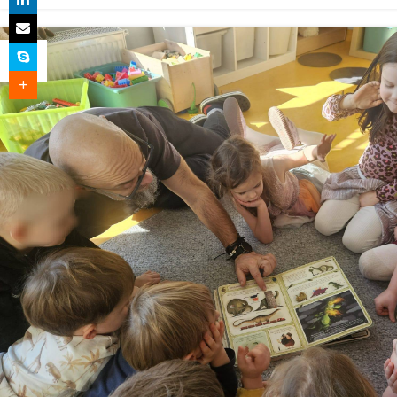
26
LUT