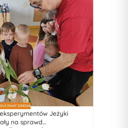
OLE ŚWIAT DZIECKA
 eksperymentów Jeżyki
ały na sprawd…