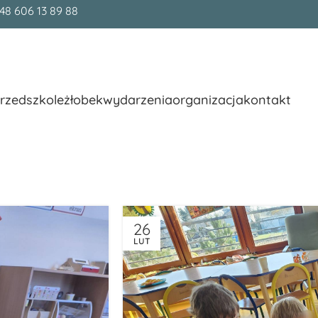
48 606 13 89 88
rzedszkole
żłobek
wydarzenia
organizacja
kontakt
26
LUT