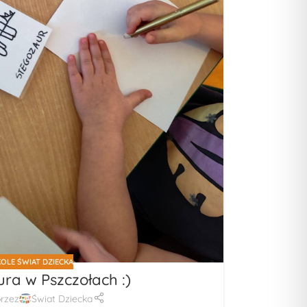
OLE ŚWIAT DZIECKA
ra w Pszczołach :)
rzez
Świat Dziecka