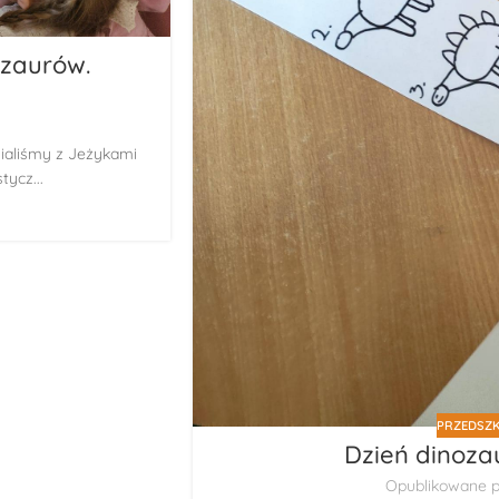
ozaurów.
ialiśmy z Jeżykami
tycz...
PRZEDSZK
Dzień dinozau
Opublikowane p