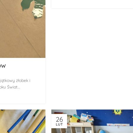
ów
ątkowy żłobek i
ku Świat...
26
LUT