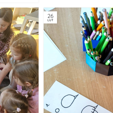
26
LUT