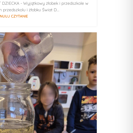
T DZIECKA - Wyjątkowy żłobek i przedszkole w
przedszkolu i żłobku Świat D...
NUUJ CZYTANIE