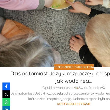
PRZEDSZKOLE ŚWIAT DZIECKA
Dziś natomiast Jeżyki rozpoczęły od 
jak woda rea…
Opublikowane przez
Świat Dziecka
Dziś natomiast Jeżyki rozpoczęły od sprawdzenia jak woda rea
które dzieci chętnie zjadają. Kolorowa tęcza była prz
KONTYNUUJ CZYTANIE