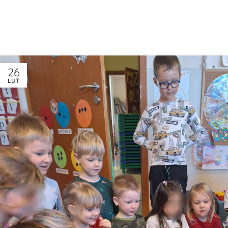
26
LUT