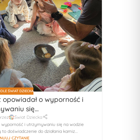
OLE ŚWIAT DZIECKA
 opowiadał o wyporność i
ywaniu się…
rzez
Świat Dziecka
 wyporność i utrzymywaniu się na wodzie
to doświadczenie do działania kamiz...
NUUJ CZYTANIE