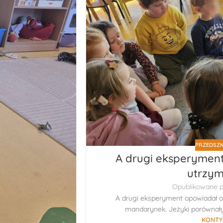
PRZEDSZK
A drugi eksperyment
utrzym
Opublikowane p
A drugi eksperyment opowiadał o
mandarynek. Jeżyki porównały 
KONTY